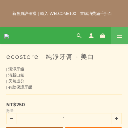
新會員註冊禮｜輸入 WELCOME100，首購消費滿千折百！
新會員註冊禮｜輸入 WELCOME100，首購消費滿千折百！
\ 免運門檻調整公告 / 6月1日起，常溫商品消費滿2,000免運！低溫
商品消費滿3,000免運！（僅限本島）
ecostore｜純淨牙膏 - 美白
每月 8 號會員日｜小超市自製商品不限金額享 9 折優惠！！把握
會員日官網下單：自製無麩麵包、餅乾甜點、冷凍料理包通通享優
| 潔淨牙齒
惠！
| 清新口氣
| 天然成分
| 有助保護牙齦
新會員註冊禮｜輸入 WELCOME100，首購消費滿千折百！
NT$250
數量