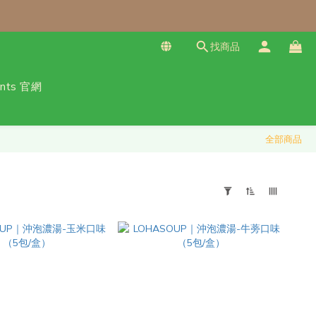
找商品
免運！（僅限本島）
乾甜點、冷凍料理包通通享優惠！
ants 官網
全部商品