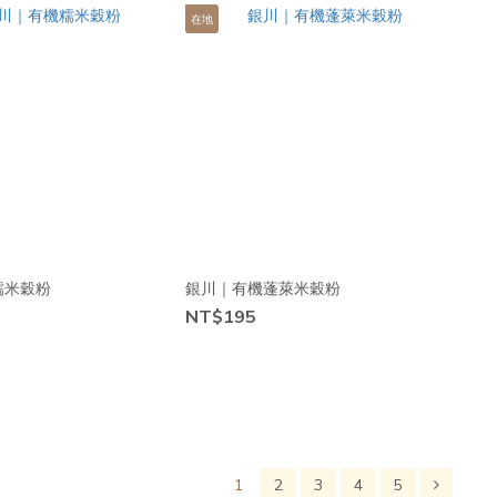
在地
糯米穀粉
銀川｜有機蓬萊米穀粉
NT$195
1
2
3
4
5