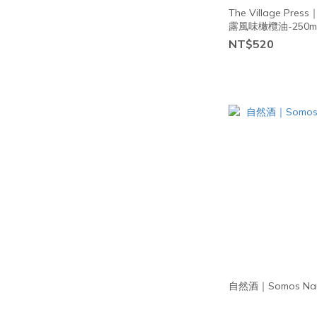
裸食 (25)
The Village P
露風味橄欖油-250m
無添加油 (117)
NT$520
無添加鹽 (86)
無穀物 (128)
無五辛 (142)
無蔗糖 (153)
無燕麥 (176)
看更多
自然酒｜Somos Nara