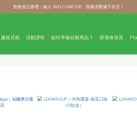
新會員註冊禮｜輸入 WELCOME100，首購消費滿千折百！
新會員註冊禮｜輸入 WELCOME100，首購消費滿千折百！
公告 / 6月1日起，常溫商品消費滿2,000免運！低溫商品消費滿3,000
製商品不限金額享 9 折優惠！！把握會員日官網下單：自製無麩麵包、餅
慶祝旦糕
活動課程
如何準備自製商品？
部落格首頁
Pl
新會員註冊禮｜輸入 WELCOME100，首購消費滿千折百！