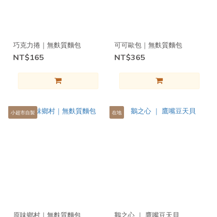
巧克力捲｜無麩質麵包
可可歐包｜無麩質麵包
NT$165
NT$365
小超市自製
在地
原味鄉村｜無麩質麵包
鵝之心 ｜ 鷹嘴豆天貝