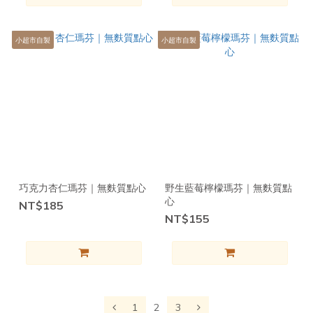
小超市自製
小超市自製
巧克力杏仁瑪芬｜無麩質點心
野生藍莓檸檬瑪芬｜無麩質點
心
NT$185
NT$155
1
2
3