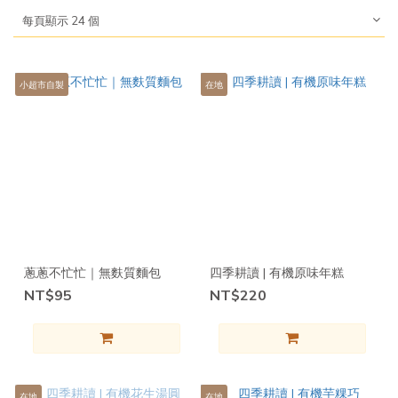
每頁顯示 24 個
小超市自製
在地
蔥蔥不忙忙｜無麩質麵包
四季耕讀 | 有機原味年糕
NT$95
NT$220
在地
在地