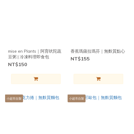
mise en Plants｜阿育吠陀蔬
香蕉瑪薩拉瑪芬｜無麩質點心
豆粥 | 冷凍料理即食包
NT$155
NT$150
小超市自製
小超市自製