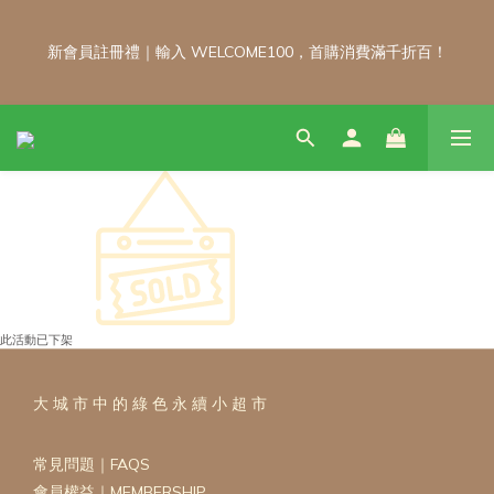
新會員註冊禮｜輸入 WELCOME100，首購消費滿千折百！
新會員註冊禮｜輸入 WELCOME100，首購消費滿千折百！
\ 免運門檻調整公告 / 6月1日起，常溫商品消費滿2,000免運！低溫
商品消費滿3,000免運！（僅限本島）
每月 8 號會員日｜小超市自製商品不限金額享 9 折優惠！！把握
會員日官網下單：自製無麩麵包、餅乾甜點、冷凍料理包通通享優
惠！
此活動已下架
新會員註冊禮｜輸入 WELCOME100，首購消費滿千折百！
大 城 市 中 的 綠 色 永 續 小 超 市
常見問題｜FAQS
會員權益｜MEMBERSHIP