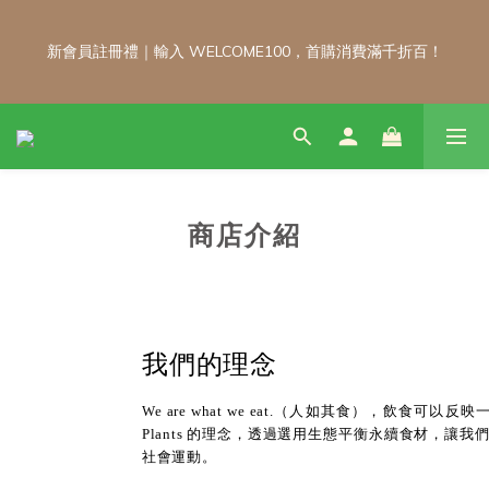
新會員註冊禮｜輸入 WELCOME100，首購消費滿千折百！
新會員註冊禮｜輸入 WELCOME100，首購消費滿千折百！
\ 免運門檻調整公告 / 6月1日起，常溫商品消費滿2,000免運！低溫
商品消費滿3,000免運！（僅限本島）
商店介紹
每月 8 號會員日｜小超市自製商品不限金額享 9 折優惠！！把握
會員日官網下單：自製無麩麵包、餅乾甜點、冷凍料理包通通享優
惠！
我們的理念
新會員註冊禮｜輸入 WELCOME100，首購消費滿千折百！
We are what we eat.（人如其食），飲食
Plants 的理念，透過選用生態平衡永續食材，
社會運動。