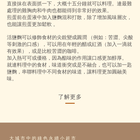
直接抹在表面抓一下，大概十五分鐘就可以料理。連最難
處理的雞胸肉和牛肉也都能得到非常好的效果。
煎蛋前在蛋液中加入鹽麴混和打散，除了增加風味層次，
也能讓煎蛋更加鬆軟 。
活鹽麴可以修飾食材的尖銳變成圓潤 （例如：苦澀、尖酸
等刺激的口感），可以用在年輕的醋或紅酒（加入一滴就
有效果），或是比較苦澀的咖啡。
加入熱可可或優格，因為酯味的作用讓口感更加醇厚。
就連料理中的食材，味道衝突或是不融合，也可以加一匙
鹽麴，串聯料理中不同食材的味道，讓料理更加圓融美
味。
了解更多
大 城 市 中 的 綠 色 永 續 小 超 市