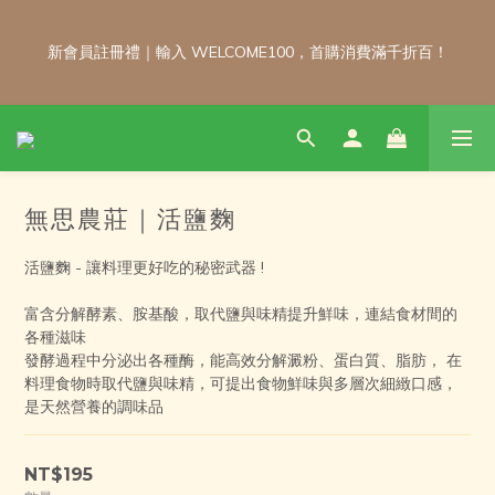
新會員註冊禮｜輸入 WELCOME100，首購消費滿千折百！
新會員註冊禮｜輸入 WELCOME100，首購消費滿千折百！
\ 免運門檻調整公告 / 6月1日起，常溫商品消費滿2,000免運！低溫
商品消費滿3,000免運！（僅限本島）
無思農莊｜活鹽麴
每月 8 號會員日｜小超市自製商品不限金額享 9 折優惠！！把握
會員日官網下單：自製無麩麵包、餅乾甜點、冷凍料理包通通享優
活鹽麴 - 讓料理更好吃的秘密武器 !
惠！
富含分解酵素、胺基酸，取代鹽與味精提升鮮味，連結食材間的
各種滋味
發酵過程中分泌出各種酶，能高效分解澱粉、蛋白質、脂肪， 在
新會員註冊禮｜輸入 WELCOME100，首購消費滿千折百！
料理食物時取代鹽與味精，可提出食物鮮味與多層次細緻口感， 
是天然營養的調味品
NT$195