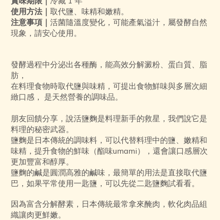
賞味期限｜
冷藏 1 年
使用方法｜
取代鹽、味精和嫩精。
注意事項｜
活菌隨溫度變化，可能產氣溢汁，屬發酵自然
現象，請安心使用。
發酵過程中分泌出各種酶，能高效分解澱粉、蛋白質、脂
肪，
在料理食物時取代鹽與味精，可提出食物鮮味與多層次細
緻口感， 是天然營養的調味品。
朋友回饋分享，說活鹽麴是料理新手的救星，我們說它是
料理的秘密武器。
鹽麴是日本傳統的調味料，可以代替料理中的鹽、嫩精和
味精，提升食物的鮮味（酯味umami），還會讓口感層次
更加豐富和醇厚。
鹽麴的鹹是圓潤高雅的鹹味，最簡單的用法是直接取代鹽
巴，如果平常使用一匙鹽，可以先從二匙鹽麴試看看。
因為富含分解酵素，日本傳統最常拿來醃肉，軟化肉品組
織讓肉更鮮嫩。