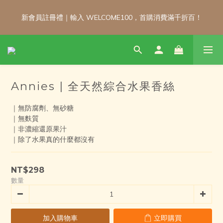
新會員註冊禮｜輸入 WELCOME100，首購消費滿千折百！
新會員註冊禮｜輸入 WELCOME100，首購消費滿千折百！
\ 免運門檻調整公告 / 6月1日起，常溫商品消費滿2,000免運！低溫
商品消費滿3,000免運！（僅限本島）
Annies | 全天然綜合水果香絲
新會員註冊禮｜輸入 WELCOME100，首購消費滿千折百！
｜無防腐劑、無砂糖
｜無麩質
｜非濃縮還原果汁
｜除了水果真的什麼都沒有
NT$298
數量
加入購物車
立即購買