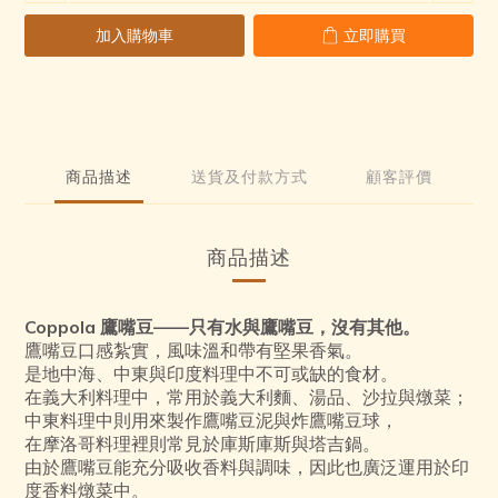
2
0
加入購物車
立即購買
1
0
商品描述
送貨及付款方式
顧客評價
商品描述
Coppola 鷹嘴豆——只有水與鷹嘴豆，沒有其他。
鷹嘴豆口感紮實，風味溫和帶有堅果香氣。
是地中海、中東與印度料理中不可或缺的食材。
在義大利料理中，常用於義大利麵、湯品、沙拉與燉菜；
中東料理中則用來製作鷹嘴豆泥與炸鷹嘴豆球，
在摩洛哥料理裡則常見於庫斯庫斯與塔吉鍋。
由於鷹嘴豆能充分吸收香料與調味，因此也廣泛運用於印
度香料燉菜中。