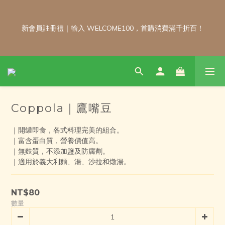
7
3
5
3
3
4
8
3
3
每月 8 號會員日｜小超市自製商品不限金額享 9 折優惠！！把握
6
2
4
2
2
3
7
9
2
2
會員日官網下單：自製無麩麵包、餅乾甜點、冷凍料理包通通享優
新會員註冊禮｜輸入 WELCOME100，首購消費滿千折百！
5
1
3
1
1
2
6
8
1
1
惠！
4
0
2
:
:
:
0
0
1
9
5
7
0
0
🛒
日
時
分
秒
3
1
0
8
4
6
9
9
9
9
2
0
7
3
5
8
8
9
8
8
1
6
2
4
7
7
8
7
7
\ 免運門檻調整公告 / 6月1日起，常溫商品消費滿2,000免運！低溫
0
5
1
3
6
6
7
6
6
商品消費滿3,000免運！（僅限本島）
4
0
2
5
5
6
5
5
Coppola｜鷹嘴豆
3
1
4
4
5
9
4
4
2
0
3
3
4
8
3
3
每月 8 號會員日｜小超市自製商品不限金額享 9 折優惠！！把握
1
｜開罐即食，各式料理完美的組合。
2
2
3
7
9
2
2
會員日官網下單：自製無麩麵包、餅乾甜點、冷凍料理包通通享優
0
｜富含蛋白質，營養價值高。
1
1
2
6
8
1
1
惠！
｜無麩質，不添加鹽及防腐劑。
:
:
:
0
0
1
9
5
7
0
0
🛒
｜適用於義大利麵、湯、沙拉和燉湯。
日
時
分
秒
0
8
4
6
7
3
5
6
2
4
NT$80
5
1
3
數量
4
0
2
3
1