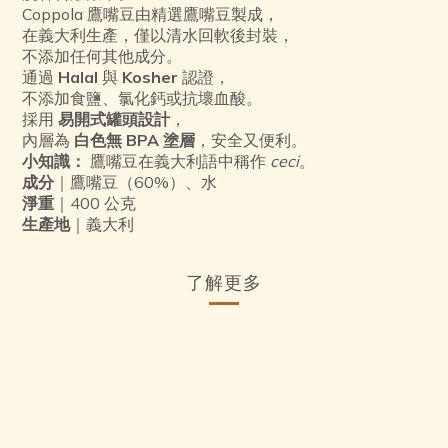
Coppola 鷹嘴豆由精選鷹嘴豆製成，
在義大利生產，僅以清水回軟後封裝，
不添加任何其他成分。
通過
Halal
與
Kosher
認證，
不添加食鹽、氯化鈣或抗壞血酸。
採用
易開式罐頭設計
，
內層為
白色無 BPA 塗層
，安全又便利。
小知識：
鷹嘴豆在義大利語中稱作
ceci
。
成分
｜鷹嘴豆（60%）、水
淨重
｜400 公克
生產地
｜義大利
了解更多