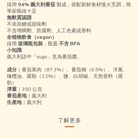
採用
94% 義大利番茄
製成，搭配新鮮食材慢火烹調，簡
單卻風味十足
無麩質認證
不添加糖或甜味劑
不含增稠劑、防腐劑、人工色素或香料
全植物飲食（vegan）
採用
玻璃瓶包裝
，瓶蓋
不含 BPA
小知識
義大利語中「sugo」意為番茄醬。
成分
｜番茄果肉（87.3%）、番茄糊（6.5%）、洋蔥、
橄欖油、羅勒（1.0%）、鹽、白胡椒、天然香料（羅
勒）
淨重
｜350 公克
番茄產地
｜義大利
生產地
｜義大利
了解更多