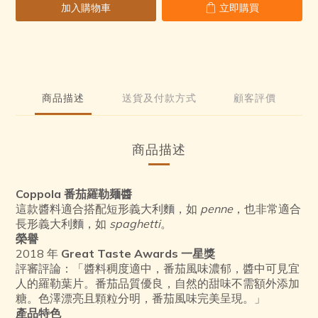
加入購物車
立即購買
5
3
0
3
4
2
2
3
1
1
2
0
0
1
0
商品描述
送貨及付款方式
顧客評價
商品描述
Coppola 番茄羅勒麺醬
這款醬料適合搭配短形義大利麵，如
penne
，也非常適合
長形義大利麵，如
spaghetti
。
榮譽
2018 年
Great Taste Awards 一星獎
評審評論：「醬料稠度適中，番茄風味濃郁，醬中可見宜
人的羅勒葉片。番茄品質優良，自然的甜味不需額外添加
糖。色澤漂亮且顆粒分明，番茄風味完美呈現。」
產品特色