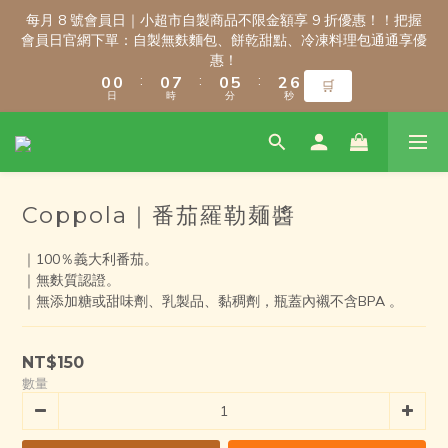
9
9
3
3
3
3
3
3
3
3
8
8
5
5
每月 8 號會員日｜小超市自製商品不限金額享 9 折優惠！！把握
每月 8 號會員日｜小超市自製商品不限金額享 9 折優惠！！把握
8
8
2
2
2
2
2
2
9
9
2
2
7
7
4
4
會員日官網下單：自製無麩麵包、餅乾甜點、冷凍料理包通通享優
會員日官網下單：自製無麩麵包、餅乾甜點、冷凍料理包通通享優
7
7
1
1
1
1
1
1
8
8
1
1
6
6
3
3
惠！
惠！
6
6
:
:
:
:
:
:
0
0
0
0
0
0
7
7
0
0
5
5
2
2
🛒
🛒
5
5
日
日
時
時
分
分
秒
秒
6
6
4
4
1
1
4
4
5
5
3
3
0
0
3
3
4
4
2
2
2
2
新會員註冊禮｜輸入 WELCOME100，首購消費滿千折百！
3
3
1
1
1
1
2
2
0
0
0
0
Coppola｜番茄羅勒麺醬
1
1
9
9
9
9
0
0
8
8
8
8
｜100％義大利番茄。
7
7
7
7
9
\ 免運門檻調整公告 / 6月1日起，常溫商品消費滿2,000免運！低溫
｜無麩質認證。
6
6
6
6
8
商品消費滿3,000免運！（僅限本島）
｜無添加糖或甜味劑、乳製品、黏稠劑，瓶蓋內襯不含BPA 。
5
5
5
5
7
4
4
4
4
9
6
9
3
3
3
3
8
5
每月 8 號會員日｜小超市自製商品不限金額享 9 折優惠！！把握
8
NT$150
2
2
2
9
2
7
4
會員日官網下單：自製無麩麵包、餅乾甜點、冷凍料理包通通享優
7
數量
1
1
1
8
1
6
3
惠！
6
:
:
:
0
0
0
7
0
5
2
🛒
5
日
時
分
秒
6
4
1
4