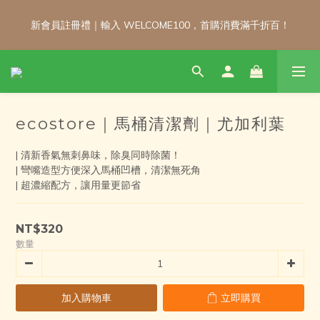
新會員註冊禮｜輸入 WELCOME100，首購消費滿千折百！
新會員註冊禮｜輸入 WELCOME100，首購消費滿千折百！
\ 免運門檻調整公告 / 6月1日起，常溫商品消費滿2,000免運！低溫
商品消費滿3,000免運！（僅限本島）
ecostore｜馬桶清潔劑｜尤加利葉
新會員註冊禮｜輸入 WELCOME100，首購消費滿千折百！
| 清新香氣無刺鼻味，除臭同時除菌！
| 彎嘴造型方便深入馬桶凹槽，清潔無死角
| 超濃縮配方，讓用量更節省
NT$320
數量
加入購物車
立即購買