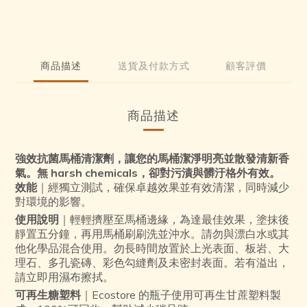
商品描述
送貨及付款方式
顧客評價
商品描述
強效抗菌馬桶清潔劑，讓您的馬桶潔淨明亮並散發清新香
氣。無 harsh chemicals，卻對污漬與髒汙格外有效。
效能
｜經獨立測試，確保卓越效果並有效清潔，同時減少
對環境的影響。
使用說明
｜輕輕擠壓至馬桶邊緣，為達最佳效果，塗抹後
靜置五分鐘，再用馬桶刷刷洗並沖水。請勿與漂白水或其
他化學品混合使用。勿長時間放置於上光表面、板岩、大
理石、多孔瓷磚、彩色勾縫劑及未密封表面。若有溢出，
請立即用濕布擦拭。
可再生糖塑料
｜Ecostore 的瓶子使用可再生甘蔗塑料製