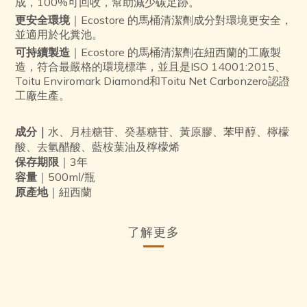
成，100%可回收，幫助減少碳足跡。
更安全環境
｜Ecostore 的馬桶清潔劑成分對環境更安全，
並適用於化糞池。
可持續製造
｜Ecostore 的馬桶清潔劑在紐西蘭的工廠製
造，符合最嚴格的環境標準，並且是ISO 14001:2015、
Toitu Enviromark Diamond和Toitu Net Carbonzero認證
工廠生產。
成分｜
水、月桂糖苷、癸基糖苷、黃原膠、苯甲醇、檸檬
酸、去氫醋酸、藍桉葉油及檸檬烯
保存期限
｜3年
容量
｜500ml/瓶
原產地
｜紐西蘭
了解更多