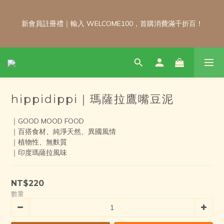
新會員註冊禮｜輸入 WELCOME100，首購消費滿千折百！
新會員註冊禮｜輸入 WELCOME100，首購消費滿千折百！
\ 免運門檻調整公告 / 6月1日起，常溫商品消費滿2,000免運！低溫
商品消費滿3,000免運！（僅限本島）
hippidippi｜瑪薩拉鷹嘴豆泥
每月 8 號會員日｜小超市自製商品不限金額享 9 折優惠！！把握
會員日官網下單：自製無麩麵包、餅乾甜點、冷凍料理包通通享優
｜GOOD MOOD FOOD
惠！
｜百搭食材、純淨天然、異國風情
｜植物性、無麩質
｜印度瑪薩拉風味
新會員註冊禮｜輸入 WELCOME100，首購消費滿千折百！
NT$220
數量