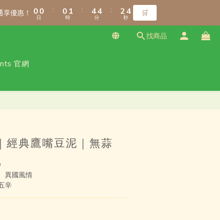
1
1
1
1
1
1
2
2
5
5
5
5
3
3
5
5
8
8
8
9
:
:
:
:
:
:
0
0
0
0
0
0
1
1
4
4
4
4
2
2
4
4
7
7
7
8
9
通享優惠！
通享優惠！
🛒
🛒
日
日
時
時
分
分
秒
秒
0
0
3
3
3
3
1
1
3
3
6
6
6
7
8
2
2
2
2
0
0
2
2
5
5
5
6
9
9
7
9
找商品
1
1
1
1
1
1
4
4
4
5
8
8
6
8
0
0
0
0
0
0
3
3
3
4
7
7
5
7
ants 官網
免運！（僅限本島）
2
2
2
3
6
6
4
6
1
1
1
2
5
5
3
5
:
:
:
0
0
0
1
4
4
2
4
通享優惠！
🛒
日
時
分
秒
0
3
3
1
3
立即購買
2
2
0
2
1
1
1
0
0
0
ppi｜經典鷹嘴豆泥｜無蒜
D
、異國風情
五辛