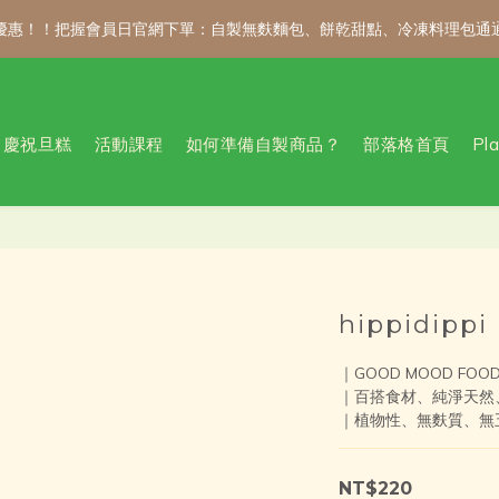
 折優惠！！把握會員日官網下單：自製無麩麵包、餅乾甜點、冷凍料理包通
 折優惠！！把握會員日官網下單：自製無麩麵包、餅乾甜點、冷凍料理包通
新會員註冊禮｜輸入 WELCOME100，首購消費滿千折百！
慶祝旦糕
活動課程
如何準備自製商品？
部落格首頁
Pl
公告 / 6月1日起，常溫商品消費滿2,000免運！低溫商品消費滿3,000
 折優惠！！把握會員日官網下單：自製無麩麵包、餅乾甜點、冷凍料理包通
hippidi
｜GOOD MOOD FOO
｜百搭食材、純淨天然
｜植物性、無麩質、無
NT$220