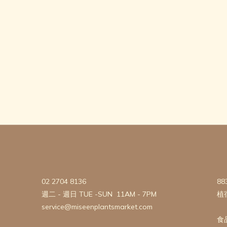
02 2704 8136
88
週二 - 週日 TUE -SUN 11AM - 7PM
植
service@miseenplantsmarket.com
食