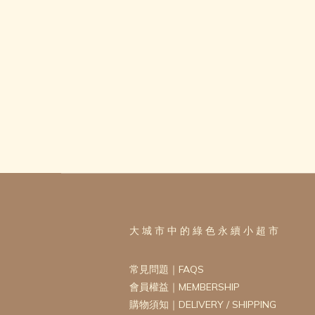
大 城 市 中 的 綠 色 永 續 小 超 市
常見問題｜FAQS
會員權益｜MEMBERSHIP
購物須知｜DELIVERY / SHIPPING