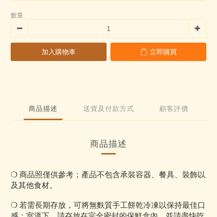
6
2
數量
5
1
4
0
3
2
加入購物車
立即購買
1
0
商品描述
送貨及付款方式
顧客評價
商品描述
❍
商品照僅供參考；產品不包含承裝容器、餐具、裝飾以
及其他食材。
❍
若需長期存放，可將無麩質手工餅乾冷凍以保持最佳口
感；室溫下，請存放在完全密封的保鮮盒內，並請盡快吃