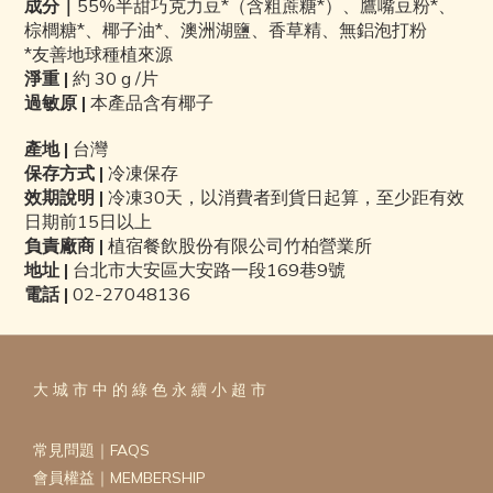
成分｜
55%半甜巧克力豆*（含粗蔗糖*）、鷹嘴豆粉*、
棕櫚糖*、椰子油*、澳洲湖鹽、香草精、
無鋁
泡打粉
*
友善地球種植來源
淨重
|
約 30
g /片
過敏原 |
本產品含有椰子
產地
|
台灣
保存方式
|
冷凍保存
效期說明
|
冷凍
30
天，以消費者到貨日起算，至少距有效
日期前
15
日以上
負責廠商 |
植宿餐飲股份有限公司竹柏營業所
地址
|
台北市大安區大安路一段
169
巷
9
號
電話
|
02-27048136
大 城 市 中 的 綠 色 永 續 小 超 市
常見問題｜FAQS
會員權益｜MEMBERSHIP