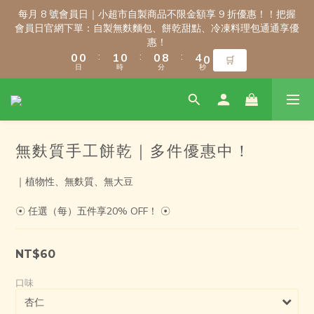
3
3
3
3
4
4
3
3
3
3
7
7
3
3
每月 8 號會員日｜小超市自製商品不限金額享 9 折優惠！！把握
每月 8 號會員日｜小超市自製商品不限金額享 9 折優惠！！把握
2
2
2
2
3
3
2
2
2
2
6
6
2
2
會員日官網下單：自製無麩麵包、餅乾甜點、冷凍料理包通通享優
會員日官網下單：自製無麩麵包、餅乾甜點、冷凍料理包通通享優
1
1
1
1
2
2
1
1
1
1
9
9
5
5
1
1
惠！
惠！
:
:
:
:
:
:
0
0
0
0
1
1
0
0
0
0
8
8
4
4
0
0
🛒
🛒
日
日
時
時
分
分
秒
秒
0
0
7
7
3
3
6
6
2
2
5
5
1
1
新會員註冊禮｜輸入 WELCOME100，首購消費滿千折百！
4
4
0
0
3
3
無麩質手工餅乾｜多件優惠中！
2
2
9
9
9
9
9
1
1
8
8
9
8
8
8
0
0
｜植物性、無麩質、無大豆
7
7
8
7
7
7
\ 免運門檻調整公告 / 6月1日起，常溫商品消費滿2,000免運！低溫
6
6
7
6
6
6
商品消費滿3,000免運！（僅限本島）
☉ 任選（每）五件享20% OFF！ ☉
5
5
6
5
5
9
5
4
4
5
4
4
8
4
3
3
4
3
3
7
3
每月 8 號會員日｜小超市自製商品不限金額享 9 折優惠！！把握
NT$60
2
2
3
2
2
6
2
會員日官網下單：自製無麩麵包、餅乾甜點、冷凍料理包通通享優
1
1
2
1
1
9
5
1
惠！
口味
:
:
:
0
0
1
0
0
8
4
0
🛒
日
時
分
秒
0
7
3