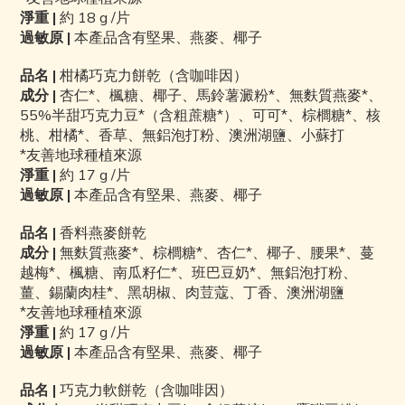
淨重
|
約 18
g /片
過敏原 |
本產品含有堅果、燕麥、椰子
品名 |
柑橘巧克力餅乾（含咖啡因）
成分 |
杏仁*、楓糖、椰子、馬鈴薯澱粉*、無麩質燕麥*、
55%半甜巧克力豆*（含粗蔗糖*）、可可*、棕櫚糖*、核
桃、柑橘*、香草、
無鋁
泡打粉、澳洲湖鹽、小蘇打
*
友善地球種植來源
淨重
|
約 17
g /片
過敏原 |
本產品含有堅果、燕麥、椰子
品名 |
香料燕麥餅乾
成分 |
無麩質燕麥*、棕櫚糖*、杏仁*、椰子、腰果*、蔓
越梅*、楓糖、南瓜籽仁*、班巴豆奶*、
無鋁
泡打粉、
薑、錫蘭肉桂*、黑胡椒、肉荳蔻、丁香、澳洲湖鹽
*
友善地球種植來源
淨重
|
約 17
g /片
過敏原 |
本產品含有堅果、燕麥、椰子
品名 |
巧克力軟餅乾（含咖啡因）