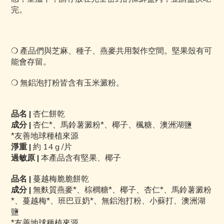
完。
❍ 產品們與芝麻、種子、燕麥共用製作空間。堅果殼有可
能會存留。
❍
無鋁
泡打粉皆含有玉米澱粉。
品名
|
杏仁餅乾
成分 |
杏仁*、馬鈴薯澱粉*、椰子、楓糖、澳洲湖鹽
*
友善地球種植來源
淨重
|
約 14
g /片
過敏原 |
本產品含有堅果、椰子
品名 |
蔓越梅脆脆餅乾
成分 |
無麩質燕麥*、棕櫚糖*、椰子、杏仁*、馬鈴薯澱粉
*、蔓越梅*、班巴豆奶*、無鋁泡打粉、小蘇打、澳洲湖
鹽
*
友善地球種植來源