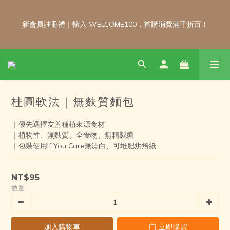
新會員註冊禮｜輸入 WELCOME100，首購消費滿千折百！
新會員註冊禮｜輸入 WELCOME100，首購消費滿千折百！
\ 免運門檻調整公告 / 6月1日起，常溫商品消費滿2,000免運！低溫
商品消費滿3,000免運！（僅限本島）
桂圓軟法｜無麩質麵包
每月 8 號會員日｜小超市自製商品不限金額享 9 折優惠！！把握
會員日官網下單：自製無麩麵包、餅乾甜點、冷凍料理包通通享優
｜優先選擇友善種植來源食材
惠！
｜植物性、無麩質、全食物、無精製糖
｜包裝使用If You Care無漂白、可堆肥烘焙紙
新會員註冊禮｜輸入 WELCOME100，首購消費滿千折百！
NT$95
數量
加入購物車
立即購買