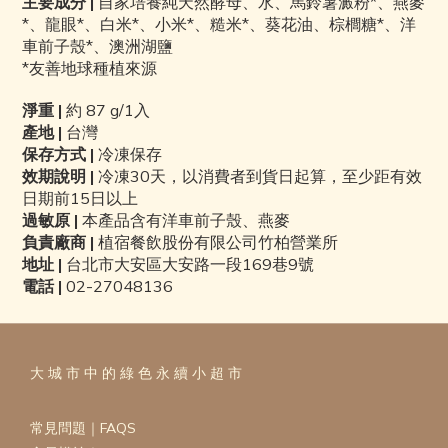
主要成分
|
自家培養純天然酵母、
水、馬鈴薯澱粉*、燕麥
*、龍眼*、白米*、小米*、糙米*、葵花油、棕櫚糖*、洋
車前子殼*、澳洲湖鹽
*
友善地球種植來源
淨重
|
約 87
g/1入
產地 |
台灣
保存方式 |
冷凍保存
效期說明
|
冷凍
30
天，以消費者到貨日起算，至少距有效
日期前
15
日以上
過敏原 |
本產品含有洋車前子殼、燕麥
負責廠商 |
植宿餐飲股份有限公司竹柏營業所
地址
|
台北市大安區大安路一段
169
巷
9
號
電話
|
02-27048136
大 城 市 中 的 綠 色 永 續 小 超 市
常見問題｜FAQS