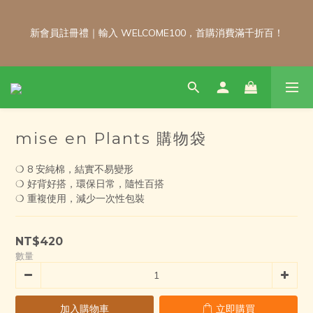
新會員註冊禮｜輸入 WELCOME100，首購消費滿千折百！
新會員註冊禮｜輸入 WELCOME100，首購消費滿千折百！
\ 免運門檻調整公告 / 6月1日起，常溫商品消費滿2,000免運！低溫
商品消費滿3,000免運！（僅限本島）
mise en Plants 購物袋
每月 8 號會員日｜小超市自製商品不限金額享 9 折優惠！！把握
會員日官網下單：自製無麩麵包、餅乾甜點、冷凍料理包通通享優
❍ 8 安純棉，結實不易變形
惠！
❍ 好背好搭，環保日常，隨性百搭
❍ 重複使用，減少一次性包裝
新會員註冊禮｜輸入 WELCOME100，首購消費滿千折百！
NT$420
數量
加入購物車
立即購買