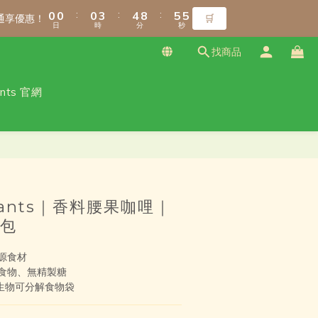
1
1
1
1
1
1
4
4
5
5
9
9
6
6
6
6
8
8
8
:
:
:
:
:
:
0
0
0
0
0
0
3
3
4
4
8
8
5
5
5
5
7
7
7
通享優惠！
通享優惠！
🛒
🛒
日
日
時
時
分
分
秒
秒
2
2
3
3
7
7
4
4
4
4
6
6
6
9
1
1
2
2
6
6
3
3
3
3
5
5
5
8
9
找商品
0
0
1
1
5
5
2
2
2
2
4
4
4
7
8
9
9
0
0
4
4
1
1
1
1
3
3
3
6
7
8
8
ants 官網
免運！（僅限本島）
3
3
0
0
0
0
2
2
2
5
6
7
7
2
2
1
1
1
4
5
9
6
6
1
1
:
:
:
0
0
0
3
4
8
5
5
通享優惠！
🛒
日
時
分
秒
0
0
2
3
7
4
4
立即購買
1
2
6
3
3
0
1
5
2
2
0
4
1
1
Plants｜香料腰果咖哩｜
3
0
0
2
包
1
0
源食材
食物、無精製糖
o生物可分解食物袋