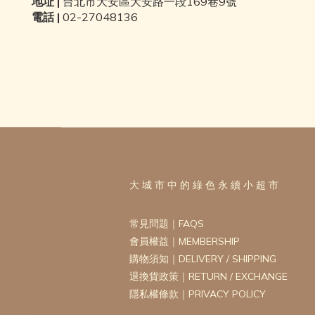
地址
|
台北市大安區大安路一段
169
巷
9
號
電話
|
02-27048136
大 城 市 中 的 綠 色 永 續 小 超 市
常見問題｜FAQS
會員權益｜MEMBERSHIP
購物須知｜DELIVERY / SHIPPING
退換貨政策｜RETURN / EXCHANGE
隱私權條款｜PRIVACY POLICY