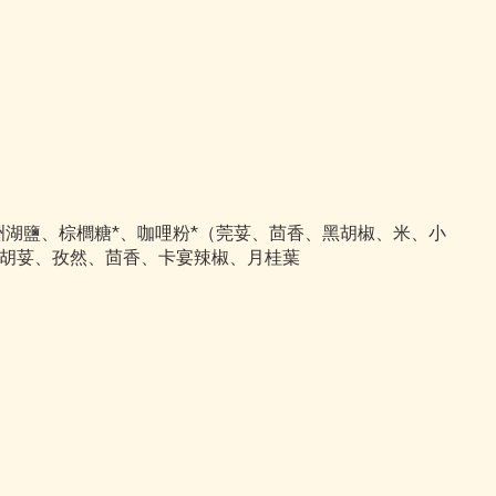
洲湖鹽、棕櫚糖
*
、咖哩粉
*
（莞荽、茴香、黑胡椒、米、小
胡荽、孜然、茴香、卡宴辣椒、月桂葉