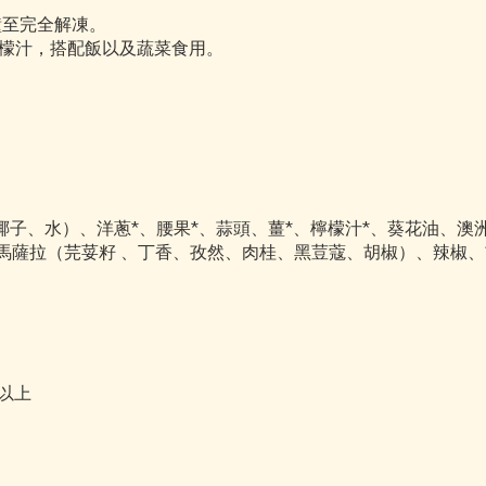
鐘至完全解凍。
檬汁，搭配飯以及蔬菜食用。
椰子、水）、洋蔥
*
、腰果
*
、蒜頭、薑
*
、檸檬汁
*
、葵花油、澳
馬薩拉（芫荽籽
、丁香、孜然、肉桂、黑荳蔻、胡椒）、辣椒、
以上