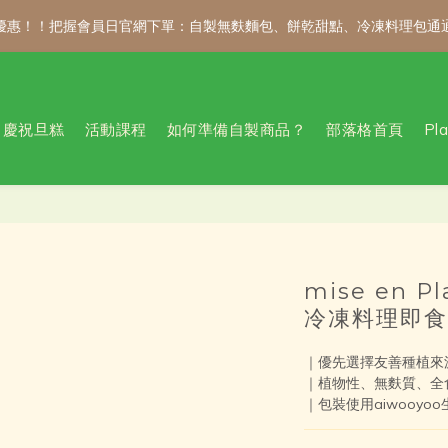
 折優惠！！把握會員日官網下單：自製無麩麵包、餅乾甜點、冷凍料理包通
 折優惠！！把握會員日官網下單：自製無麩麵包、餅乾甜點、冷凍料理包通
新會員註冊禮｜輸入 WELCOME100，首購消費滿千折百！
慶祝旦糕
活動課程
如何準備自製商品？
部落格首頁
Pl
公告 / 6月1日起，常溫商品消費滿2,000免運！低溫商品消費滿3,000
 折優惠！！把握會員日官網下單：自製無麩麵包、餅乾甜點、冷凍料理包通
mise en 
冷凍料理即食
｜優先選擇友善種植來
｜植物性、無麩質、全
｜包裝使用aiwooyo