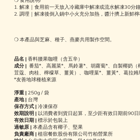
1.
解凍｜食用前一天放入冷藏庫中解凍或流水解凍
30
分
2.
調理｜解凍後倒入鍋中小火充分加熱，醬汁擠上新鮮檸
❍
本產品與芝麻、種子、燕麥共用製作空間。
品名
|
香料腰果咖哩（含五辛）
成分
|
番茄
*
、高麗菜
*
、馬鈴薯
*
、胡蘿蔔
*
、自製椰奶（
荳蔻、肉桂、檸檬草、薑黃）、咖哩葉
*
、薑黃
*
、葛拉姆
*
友善地球種植來源
淨重
|
250g / 袋
產地 |
台灣
保存方式 |
冷凍保存
效期說明
|
以消費者到貨日起算，至少距有效日期前
90
日
有效日期 |
標示於包裝上
過敏原 |
本產品含有椰子、堅果
負責廠商 |
植宿餐飲股份有限公司竹柏營業所