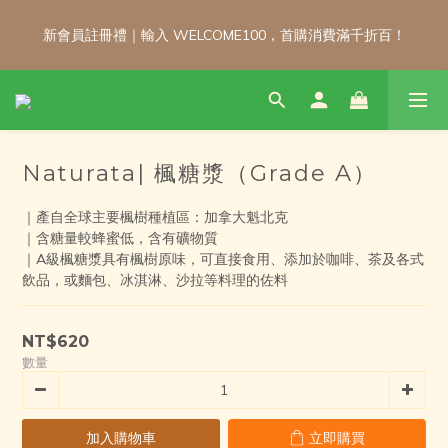
新會員註冊禮｜輸入 WELCOME100，首購消費滿千折百！
新會員註冊禮｜輸入 WELCOME100，首購消費滿千折百！
\ 免運門檻調整公告 / 6月1日起，常溫商品消費滿2,000免運！低溫
商品消費滿3,000免運！（僅限本島）
Naturata| 楓糖漿（Grade A）
新會員註冊禮｜輸入 WELCOME100，首購消費滿千折百！
｜產自全球主要楓樹種植區：加拿大魁北克
｜含糖量較蜂蜜低，含有礦物質
｜A級楓糖漿具有楓樹原味，可直接食用、添加於咖啡、茶及各式
飲品，或麵包、冰淇淋、沙拉等料理的佐料
NT$620
數量
加入購物車
立即購買