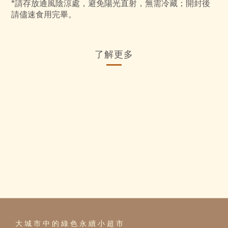
*請存放通風陰涼處，避免陽光直射，無需冷藏；開封後
請儘速食用完畢。
了解更多
大 城 市 中 的 綠 色 永 續 小 超 市