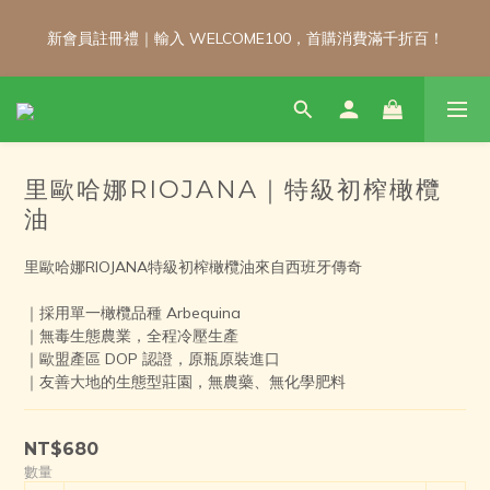
新會員註冊禮｜輸入 WELCOME100，首購消費滿千折百！
新會員註冊禮｜輸入 WELCOME100，首購消費滿千折百！
\ 免運門檻調整公告 / 6月1日起，常溫商品消費滿2,000免運！低溫
商品消費滿3,000免運！（僅限本島）
里歐哈娜RIOJANA｜特級初榨橄欖
新會員註冊禮｜輸入 WELCOME100，首購消費滿千折百！
油
里歐哈娜RIOJANA特級初榨橄欖油來自西班牙傳奇
｜採用單一橄欖品種 Arbequina
｜無毒生態農業，全程冷壓生產
｜歐盟產區 DOP 認證，原瓶原裝進口
｜友善大地的生態型莊園，無農藥、無化學肥料
NT$680
數量