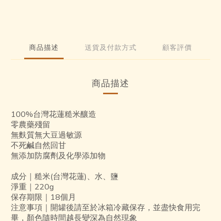
商品描述
送貨及付款方式
顧客評價
商品描述
100%台灣花蓮糙米釀造
零農藥殘留
無麩質無大豆過敏源
不死鹹自然回甘
無添加防腐劑及化學添加物
成分｜糙米(台灣花蓮)、水、鹽
淨重｜220g
保存期限｜18個月
注意事項｜開罐後請至於冰箱冷藏保存，並盡快食用完
畢，顏色隨時間越長變深為自然現象