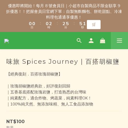
4
4
3
3
3
3
3
3
5
5
5
5
8
8
8
8
優惠即將開始！每月 8 號會員日｜小超市自製商品不限金額享 9
優惠即將開始！每月 8 號會員日｜小超市自製商品不限金額享 9
3
3
2
2
2
2
2
2
4
4
4
4
7
7
7
7
折優惠！！把握會員日官網下單：自製無麩麵包、餅乾甜點、冷凍
折優惠！！把握會員日官網下單：自製無麩麵包、餅乾甜點、冷凍
2
2
1
1
1
1
1
1
3
3
3
3
6
6
6
6
料理包通通享優惠！
料理包通通享優惠！
1
1
:
:
:
:
:
:
0
0
0
0
0
0
2
2
2
2
5
5
5
5
🛒
🛒
0
0
日
日
時
時
分
分
秒
秒
1
1
1
1
4
4
4
4
0
0
0
0
3
3
3
3
2
2
2
2
新會員註冊禮｜輸入 WELCOME100，首購消費滿千折百！
1
1
1
1
0
0
0
0
味旅 Spices Journey | 百搭胡椒鹽
9
9
9
9
8
8
8
8
【經典復刻．百搭玫瑰胡椒鹽】
7
7
7
9
9
\ 免運門檻調整公告 / 6月1日起，常溫商品消費滿2,000免運！低溫
7
6
6
6
8
8
商品消費滿3,000免運！（僅限本島）
6
｜玫瑰胡椒鹽經典款，好評復刻回歸
5
5
5
7
7
5
｜五香基底搭配玫瑰岩鹽，打造熟悉的台灣味
4
4
4
6
6
9
9
｜純素配方，適合炸物、烤蔬菜，純素料理OK！
4
3
3
3
5
5
8
8
優惠即將開始！每月 8 號會員日｜小超市自製商品不限金額享 9
｜100%純天然、無添加味精​、無人工食品添加物
3
2
2
2
4
4
7
7
折優惠！！把握會員日官網下單：自製無麩麵包、餅乾甜點、冷凍
2
1
1
1
3
3
6
6
料理包通通享優惠！
1
:
:
:
0
0
0
2
2
5
5
🛒
NT$100
0
日
時
分
秒
1
1
4
4
數量