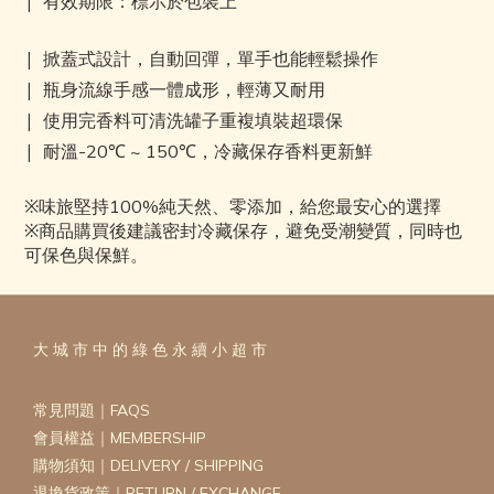
| 有效期限：標示於包裝上
|
掀蓋式設計，自動回彈，單手也能輕鬆操作
|
瓶身流線手感一體成形，輕薄又耐用
|
使用完香料可清洗罐子重複填裝超環保
|
耐溫-20℃ ~ 150℃，冷藏保存香料更新鮮
※味旅堅持100%純天然、零添加，給您最安心的選擇
※商品購買後建議密封冷藏保存，避免受潮變質，同時也
可保色與保鮮。
大 城 市 中 的 綠 色 永 續 小 超 市
常見問題｜FAQS
會員權益｜MEMBERSHIP
購物須知｜DELIVERY / SHIPPING
退換貨政策｜RETURN / EXCHANGE