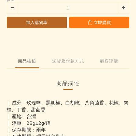
0
0
3
3
2
2
1
1
加入購物車
立即購買
0
0
商品描述
送貨及付款方式
顧客評價
商品描述
|
成分：
玫瑰鹽、黑胡椒、白胡椒、八角茴香、花椒、肉
桂、丁香、甜茴香
|
產地：台灣
|
淨重：
28g±2g/罐
| 保存期限：兩年