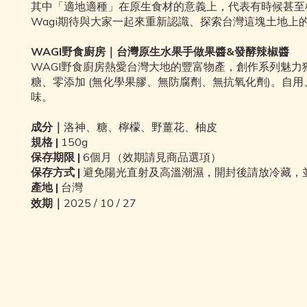
其中「適地適種」在原生食材的意義上，代表有時候甚至
Wagi期待與大家一起來重新認識、探索台灣這塊土地
WAGI野食廚房｜台灣原生水果手做果醬&發酵辣椒醬
WAGI野食廚房熱愛台灣大地的豐富物產，創作系列魅
糖、零添加 (無化學果膠、無防腐劑、無抗氧化劑)。
味。
｜
成分
洛神、糖、檸檬、野薑花、柚皮
規格 |
150g
保存期限 |
6個月
（效期請見商品選項）
保存方式 |
避免陽光直射及高溫潮濕，開封後請放冷藏，
產地 |
台灣
效期｜
2025 / 10 / 27