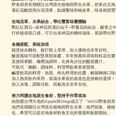
野食廚房長期關注台灣原生植物與野生水果，把來自北海
著紅花酸甜與白花清香，點綴薑味與柚皮香，味道相當豐
在地花草、水果結合，帶出豐富味覺體驗
艷紅紅寶石─洛神花與潔白仙子─野薑花的結合，酸香之
打碎後保留口感，可引出洛神花的獨特滋味，尾韻帶出野
各種搭配、美味加倍
能塗抹在麵包、蘇打餅上享用，加入優格也非常好吃。
酸甜風味可搭配堅果類抹醬，非常推薦與原味顆粒花生醬
直接與果醋、橄欖油調和，化身為沙拉的酸甜醬汁。
可取代「糖醋」調味料，料理帶點果香更開胃。
鹹度較高的料理：魚類、肉丸料理的佐醬，解膩轉換口味
加入熱茶飲內享用，當成水果茶的基底也是很棒的選擇！
加入冰塊，調製冷飲、與氣泡水非常合拍。
努力呵護在地原生食材，堅持手作零添加
由熱愛台灣大地的Apple與Wagi成立了「WAGI野
他們長期關注台灣原生植物與野生水果，他們採集、種植
化，希望可以從在地食材飲食文化的發掘和創新開始。