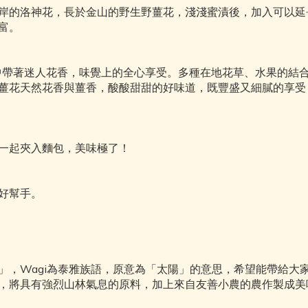
岸的洛神花，長於金山的野生野薑花，淺淺蜜漬後，加入可以延
富。
中帶著迷人花香，味覺上的全心享受。多種在地花草、水果的結
薑花天然花香與薑香，酸酸甜甜的好味道，既豐盛又細膩的享受
一起夾入麵包，美味極了！
好幫手。
食廚房」，Wagi為泰雅族語，原意為「太陽」的意思，希望能帶給
，將具有強烈山林氣息的原料，加上來自友善小農的農作製成美