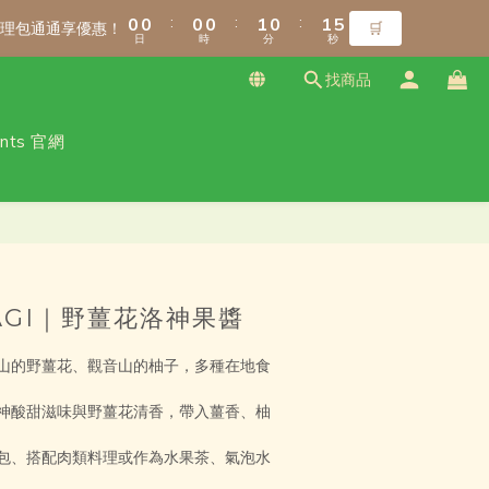
1
1
1
1
1
1
1
1
2
2
1
1
2
2
5
5
8
8
8
8
9
8
9
:
:
:
:
:
:
0
0
0
0
0
0
0
0
1
1
0
0
1
1
4
4
7
7
7
7
8
7
8
料理包通通享優惠！
料理包通通享優惠！
🛒
🛒
日
日
時
時
分
分
秒
秒
0
0
0
0
3
3
6
6
6
6
7
6
7
2
2
5
5
5
5
6
5
6
9
找商品
1
1
4
4
4
4
5
4
5
8
0
0
3
3
3
3
4
3
4
7
ants 官網
免運！（僅限本島）
2
2
2
2
3
2
3
6
1
1
1
1
2
1
2
5
:
:
:
0
0
0
0
1
0
1
4
料理包通通享優惠！
🛒
日
時
分
秒
0
0
3
立即購買
2
1
0
AGI｜野薑花洛神果醬
山的野薑花、觀音山的柚子，多種在地食
神酸甜滋味與野薑花清香，帶入薑香、柚
包、搭配肉類料理或作為水果茶、氣泡水