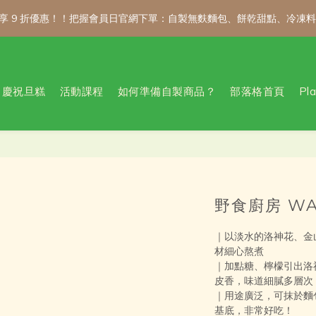
額享 9 折優惠！！把握會員日官網下單：自製無麩麵包、餅乾甜點、冷凍
額享 9 折優惠！！把握會員日官網下單：自製無麩麵包、餅乾甜點、冷凍
新會員註冊禮｜輸入 WELCOME100，首購消費滿千折百！
慶祝旦糕
活動課程
如何準備自製商品？
部落格首頁
Pl
公告 / 6月1日起，常溫商品消費滿2,000免運！低溫商品消費滿3,000
額享 9 折優惠！！把握會員日官網下單：自製無麩麵包、餅乾甜點、冷凍
野食廚房 W
｜以淡水的洛神花、金
材細心熬煮
｜加點糖、檸檬引出洛
皮香，味道細膩多層次
｜用途廣泛，可抹於麵
基底，非常好吃！