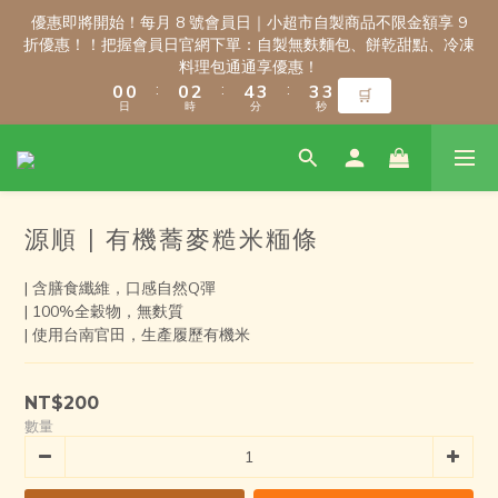
6
6
3
3
3
3
3
3
5
5
7
7
6
6
6
6
優惠即將開始！每月 8 號會員日｜小超市自製商品不限金額享 9
優惠即將開始！每月 8 號會員日｜小超市自製商品不限金額享 9
5
5
2
2
2
2
2
2
4
4
6
6
5
5
5
5
折優惠！！把握會員日官網下單：自製無麩麵包、餅乾甜點、冷凍
折優惠！！把握會員日官網下單：自製無麩麵包、餅乾甜點、冷凍
4
4
1
1
1
1
1
1
3
3
5
5
4
4
4
4
料理包通通享優惠！
料理包通通享優惠！
3
3
:
:
:
:
:
:
0
0
0
0
0
0
2
2
4
4
3
3
3
3
🛒
🛒
2
2
日
日
時
時
分
分
秒
秒
1
1
3
3
2
2
2
2
1
1
0
0
2
2
1
1
1
1
0
0
1
1
0
0
0
0
新會員註冊禮｜輸入 WELCOME100，首購消費滿千折百！
0
0
源順 | 有機蕎麥糙米糆條
9
9
9
8
8
8
| 含膳食纖維，口感自然Q彈
7
7
7
9
\ 免運門檻調整公告 / 6月1日起，常溫商品消費滿2,000免運！低溫
9
| 100%全穀物，無麩質
6
6
6
8
9
9
商品消費滿3,000免運！（僅限本島）
| 使用台南官田，生產履歷有機米
8
5
5
5
7
9
8
8
7
4
4
4
6
8
7
7
6
3
3
3
5
7
6
6
優惠即將開始！每月 8 號會員日｜小超市自製商品不限金額享 9
NT$200
5
2
2
2
4
6
5
5
折優惠！！把握會員日官網下單：自製無麩麵包、餅乾甜點、冷凍
數量
4
1
1
1
3
5
4
4
料理包通通享優惠！
3
:
:
:
0
0
0
2
4
3
3
🛒
2
日
時
分
秒
1
3
2
2