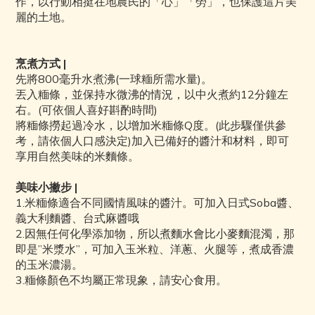
作，以行動相挺在地農民的「心」「勞」，也保護這片美
麗的土地。
烹煮方式 |
先將800毫升水煮沸(一球糆所需水量)。
丟入糆條，並保持水微沸的情況，以中火煮約12分鐘左
右。(可依個人喜好斟酌時間)
將糆條撈起過冷水，以增加米糆條Q度。(此步驟僅供參
考，請依個人口感決定)加入已備好的醬汁和材料，即可
享用自然美味的米麵條。
美味小撇步 |
1.米糆條適合不同國情風味的醬汁。可加入日式Soba醬、
義大利麵醬、台式麻醬哦
2.因無任何化學添加物，所以煮麵水會比小麥麵混濁，那
即是”米漿水”，可加入玉米粒、洋蔥、火腿等，煮成香濃
的玉米濃湯。
3.糆條顏色不均屬正常現象，請安心食用。