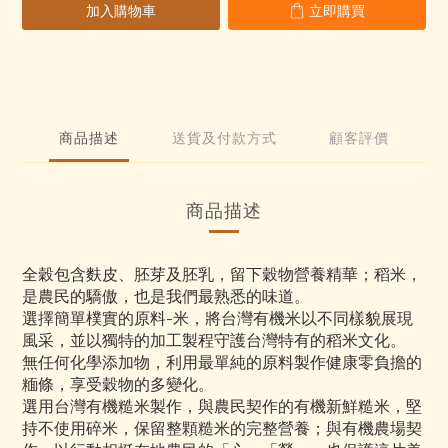
1
加入購物車
立即購買
0
2
1
1
0
1
0
0
0
商品描述
送貨及付款方式
顧客評價
商品描述
全穀包含麩皮、胚芽及胚乳，留下穀物營養精華；稻米，
是農民的驕傲，也是我們最熟悉的味道。
選擇簡單樸實的原料-米，將台灣有機米以不同樣貌展現
風采，並以獨特的加工製程守護台灣特有的稻米文化。
無任何化學添加物，利用最單純的原料製作健康零負擔的
糆條，享受穀物的多變化。
選用台灣有機糙米製作，與農民契作的有機新鮮糙米，堅
持不使用碎米，保留整顆糙米的完整營養；與有機農場契