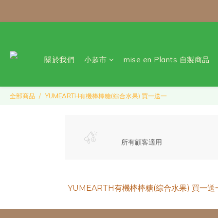
\ 免運門檻調整
每月 8 號會員日｜小超市自
關於我們
小超市
mise en Plants 自製商品
全部商品
YUMEARTH有機棒棒糖(綜合水果) 買一送一
所有顧客適用
YUMEARTH有機棒棒糖(綜合水果) 買一送