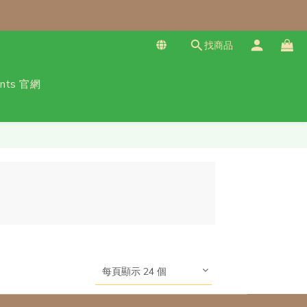
找商品
免運！（僅限本島）
乾甜點、冷凍料理包通通享優惠！
ants 官網
每頁顯示 24 個