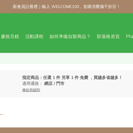
新會員註冊禮｜輸入 WELCOME100，首購消費滿千折百！
新會員註冊禮｜輸入 WELCOME100，首購消費滿千折百！
公告 / 6月1日起，常溫商品消費滿2,000免運！低溫商品消費滿3,000
製商品不限金額享 9 折優惠！！把握會員日官網下單：自製無麩麵包、餅
慶祝旦糕
活動課程
如何準備自製商品？
部落格首頁
Pl
新會員註冊禮｜輸入 WELCOME100，首購消費滿千折百！
指定商品：任選 1 件 另享 1 件 免費 ，買越多省越多！
適用通路：
網店
/
門市
條款與細則
一