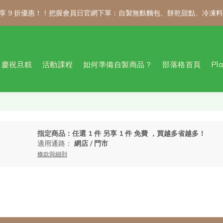
額享 9 折優惠！！把握會員日官網下單：自製無麩麵包、餅乾甜點、冷凍
額享 9 折優惠！！把握會員日官網下單：自製無麩麵包、餅乾甜點、冷凍
新會員註冊禮｜輸入 WELCOME100，首購消費滿千折百！
慶祝旦糕
活動課程
如何準備自製商品？
部落格首頁
Pl
公告 / 6月1日起，常溫商品消費滿2,000免運！低溫商品消費滿3,000
額享 9 折優惠！！把握會員日官網下單：自製無麩麵包、餅乾甜點、冷凍
指定商品：任選 1 件 另享 1 件 免費 ，買越多省越多！
適用通路：
網店
/
門市
條款與細則