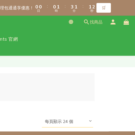
1
1
1
1
1
1
2
2
4
4
2
2
2
2
8
8
8
9
9
9
2
2
:
:
:
:
:
:
0
0
0
0
0
0
1
1
3
3
1
1
1
1
9
7
7
7
8
8
8
料理包通通享優惠！
料理包通通享優惠！
🛒
🛒
日
日
時
時
分
分
秒
秒
1
1
0
0
2
2
0
0
0
0
8
6
6
6
7
9
7
7
0
0
1
1
7
5
5
5
6
8
6
6
找商品
0
0
6
4
4
4
5
7
5
5
5
3
3
3
4
6
4
4
ants 官網
免運！（僅限本島）
4
2
2
2
3
5
3
3
3
1
1
1
2
4
2
2
2
:
:
:
0
0
0
1
3
1
1
料理包通通享優惠！
🛒
日
時
分
秒
1
0
2
0
0
0
1
0
每頁顯示 24 個