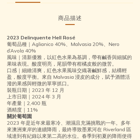
6
3
1
5
2
0
商品描述
4
1
3
0
2
2023 Delinquente Hell Rosé
1
葡萄品種｜Aglianico 40%、Malvasia 20%、Nero
0
d’Avola 40%
風味｜清新優雅，以紅色水果為基調，帶有鹹香與細膩的
果味表現。酸度明亮，尾韻帶有柑橘皮般的微苦。
口感｜細緻清爽，紅色水果風味交織著鹹鮮感，結構輕
盈，酸度平衡。來自 Malvasia 浸皮的成分，賦予酒體活
潑的果感與輕微的單寧抓口。
裝瓶日期｜2023 年 12 月
上市日期｜2024 年 3 月
年產量｜2,400 瓶
酒精度｜11%
關於葡萄園
2023 年是近年來最寒冷、潮濕且充滿挑戰的一年。多年
來澳洲東岸的連續降雨，最終導致墨累河在 Riverland 區
域達到有紀錄以來第二高的水位。春季到初夏的降雨使得