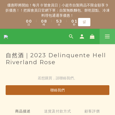
3
3
3
3
3
3
8
8
6
6
3
3
4
4
優惠即將開始！每月 8 號會員日｜小超市自製商品不限金額享 9
優惠即將開始！每月 8 號會員日｜小超市自製商品不限金額享 9
2
2
2
2
2
2
7
7
5
5
2
2
3
3
折優惠！！把握會員日官網下單：自製無麩麵包、餅乾甜點、冷凍
折優惠！！把握會員日官網下單：自製無麩麵包、餅乾甜點、冷凍
1
1
1
1
1
1
9
9
6
6
4
4
1
1
2
2
料理包通通享優惠！
料理包通通享優惠！
:
:
:
:
:
:
0
0
0
0
0
0
8
8
5
5
3
3
0
0
1
1
🛒
🛒
日
日
時
時
分
分
秒
秒
7
7
4
4
2
2
0
0
6
6
3
3
1
1
5
5
2
2
0
0
新會員註冊禮｜輸入 WELCOME100，首購消費滿千折百！
4
4
1
1
3
3
0
0
自然酒｜2023 Delinquente Hell
2
2
9
9
9
9
1
1
Riverland Rose
8
8
8
8
9
0
0
7
7
7
7
8
\ 免運門檻調整公告 / 6月1日起，常溫商品消費滿2,000免運！低溫
6
6
6
9
6
7
商品消費滿3,000免運！（僅限本島）
若想購買，請聯絡我們。
5
5
5
8
5
6
4
4
4
9
7
4
5
3
3
3
聯絡我們
8
6
3
4
優惠即將開始！每月 8 號會員日｜小超市自製商品不限金額享 9
2
2
2
7
5
2
3
折優惠！！把握會員日官網下單：自製無麩麵包、餅乾甜點、冷凍
1
1
1
9
6
4
1
2
料理包通通享優惠！
:
:
:
0
0
0
8
5
3
0
1
🛒
商品描述
送貨及付款方式
顧客評價
日
時
分
秒
7
4
2
0