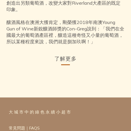
創造出另類葡萄酒，改變大家對Riverland大產區的既定
印象。
釀酒風格在澳洲大獲肯定，剛榮獲2018年南澳Young
Gun of Wine新銳釀酒師獎的Con-Greg說到：「我們在全
國最大的葡萄酒產區裡，釀造這種奇怪又小量的葡萄酒，
所以某種程度來說，我們就是捌加玖啊！」
了解更多
大 城 市 中 的 綠 色 永 續 小 超 市
常見問題｜FAQS