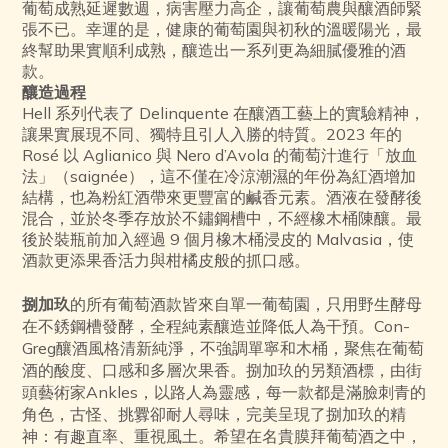
葡萄成熟延遲數週，病害壓力高企，讓葡萄農與釀酒師緊
張不已。幸運的是，健康的葡萄園與初秋的溫暖陽光，最
終幫助果實順利成熟，釀造出一系列更為細膩優雅的酒
款。
釀造過程
Hell 系列代表了 Delinquente 在釀酒工藝上的實驗精神，
讓果實展現不同、獨特且引人入勝的特質。2023 年的
Rosé 以 Aglianico 與 Nero d’Avola 的葡萄汁進行「放血
法」（saignée），這不僅在冷涼潮濕的年份為紅酒增加
結構，也為粉紅酒帶來更豐富的鹹香元素。酒液在發酵後
混合，並於冬季存放於不鏽鋼槽中，不經橡木桶陳釀。最
後於裝瓶前加入經過 9 個月橡木桶浸皮的 Malvasia，使
酒款更添果香活力與柑橘皮般的抓口感。
捌加玖
的所有葡萄酒款皆來自單一葡萄園，只用野生酵母
在不銹鋼槽發酵，全程純素釀造並降低人為干預。Con-
Greg釀酒風格清新純淨，不強調單寧和木桶，聚焦在葡萄
酒的酸度、口感和多層次果香。捌加玖的另類酒標，由街
頭藝術家Ankles，以路人為靈感，每一款都是滿臉刺青的
角色，古怪、挑釁卻耐人尋味，完美呈現了捌加玖的精
神：有趣直率、重視風土。希望在名貴膜拜葡萄酒之中，