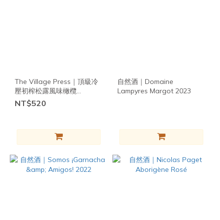
無添
加油
(117)
無
添
加
鹽
The Village Press｜頂級冷
自然酒｜Domaine
(86)
壓初榨松露風味橄欖
Lampyres Margot 2023
無穀
油-250ml
NT$520
物
(128)
無五
辛
(142)
無蔗
糖
(153)
無燕