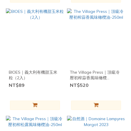
多
其
他
飲
食
需
求
在
地
BIOES｜義大利有機甜玉米
The Village Press｜頂級冷
(66)
粒（2入）
壓初榨蒜香風味橄欖
油-250ml
NT$89
NT$520
無玉
米
(162)
裸
食
(25)