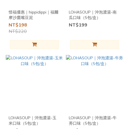
6
3
4
3
~
5
2
3
2
惜福優惠｜hippidippi｜福爾
LOHASOUP｜沖泡濃湯-南
4
1
2
1
摩沙鷹嘴豆泥
瓜口味（5包/盒）
3
0
1
0
NT$198
NT$199
品
2
0
NT$220
牌
1
0
mise
en
Plants
(40)
味旅
Spices
Journey
(21)
香辛深
淵
SPICE
LOHASOUP｜沖泡濃湯-玉
LOHASOUP｜沖泡濃湯-牛
CHASM
米口味（5包/盒）
蒡口味（5包/盒）