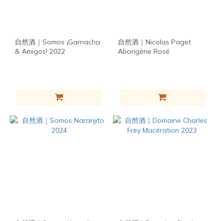
麥
(176)
看
自然酒｜Somos ¡Garnacha
自然酒｜Nicolas Paget
更
& Amigos! 2022
Aborigène Rosé
多