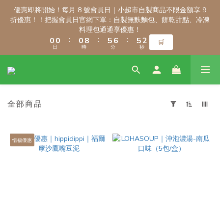
3
3
3
3
3
3
8
8
9
9
8
8
4
4
優惠即將開始！每月 8 號會員日｜小超市自製商品不限金額享 9
優惠即將開始！每月 8 號會員日｜小超市自製商品不限金額享 9
2
2
2
2
2
2
7
7
8
8
7
7
3
3
折優惠！！把握會員日官網下單：自製無麩麵包、餅乾甜點、冷凍
折優惠！！把握會員日官網下單：自製無麩麵包、餅乾甜點、冷凍
1
1
1
1
1
1
9
9
6
6
7
7
6
6
2
2
料理包通通享優惠！
料理包通通享優惠！
:
:
:
:
:
:
0
0
0
0
0
0
8
8
5
5
6
6
5
5
1
1
🛒
🛒
日
日
時
時
分
分
秒
秒
7
7
4
4
5
5
4
4
0
0
6
6
3
3
4
4
3
3
5
5
2
2
3
3
2
2
新會員註冊禮｜輸入 WELCOME100，首購消費滿千折百！
4
4
1
1
2
2
1
1
3
3
0
0
1
1
0
0
全部商品
2
2
0
0
9
9
9
1
1
8
8
8
9
套
0
0
7
7
7
8
用
\ 免運門檻調整公告 / 6月1日起，常溫商品消費滿2,000免運！低溫
6
6
6
7
篩
惜福優惠
商品消費滿3,000免運！（僅限本島）
選
5
5
5
6
(0/20)
4
4
4
9
9
5
3
3
3
8
9
8
4
優惠即將開始！每月 8 號會員日｜小超市自製商品不限金額享 9
2
2
2
7
8
7
3
折優惠！！把握會員日官網下單：自製無麩麵包、餅乾甜點、冷凍
價格
1
1
1
9
6
7
6
2
料理包通通享優惠！
(NT$)
:
:
:
0
0
0
8
5
6
5
1
🛒
日
時
分
秒
7
4
5
4
0