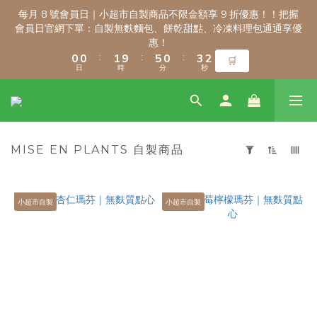
3
3
3
3
4
4
8
8
3
3
6
6
4
4
每月 8 號會員日｜小超市自製商品不限金額享 9 折優惠！！把握
每月 8 號會員日｜小超市自製商品不限金額享 9 折優惠！！把握
2
2
2
2
3
3
7
7
2
2
5
5
3
3
會員日官網下單：自製無麩麵包、餅乾甜點、冷凍料理包通通享優
會員日官網下單：自製無麩麵包、餅乾甜點、冷凍料理包通通享優
1
1
1
1
2
2
6
6
1
1
4
4
2
2
惠！
惠！
:
:
:
:
:
:
0
0
0
0
1
1
9
9
5
5
0
0
3
3
1
1
🛒
🛒
日
日
時
時
分
分
秒
秒
0
0
8
8
4
4
2
2
0
0
7
7
3
3
1
1
6
6
2
2
0
0
新會員註冊禮｜輸入 WELCOME100，首購消費滿千折百！
5
5
1
1
4
4
0
0
MISE EN PLANTS 自製商品
3
3
9
9
9
2
2
8
8
9
8
9
套
1
1
7
7
8
7
8
用
\ 免運門檻調整公告 / 6月1日起，常溫商品消費滿2,000免運！低溫
0
0
6
6
7
6
9
7
篩
小超市自製
小超市自製
商品消費滿3,000免運！（僅限本島）
選
5
5
6
5
8
6
(0/20)
4
4
5
9
4
7
5
3
3
4
8
3
6
4
每月 8 號會員日｜小超市自製商品不限金額享 9 折優惠！！把握
2
2
3
7
2
5
3
會員日官網下單：自製無麩麵包、餅乾甜點、冷凍料理包通通享優
價格
1
1
2
6
1
4
2
惠！
(NT$)
:
:
:
0
0
1
9
5
0
3
1
🛒
日
時
分
秒
0
8
4
2
0