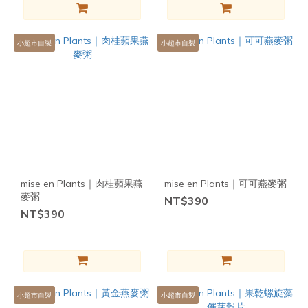
無
穀
小超市自製
小超市自製
物
(12)
無
五
辛
(20)
無
蔗
mise en Plants｜肉桂蘋果燕
mise en Plants｜可可燕麥粥
糖
麥粥
NT$390
(27)
NT$390
無
燕
麥
(24)
看
小超市自製
小超市自製