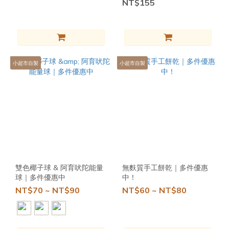
NT$155
(2)
無
玉
米
(25)
小超市自製
小超市自製
裸
食
(4)
無
添
加
油
(6)
雙色椰子球 & 阿育吠陀能量
無麩質手工餅乾｜多件優惠
球｜多件優惠中
中！
無
NT$70 ~ NT$90
NT$60 ~ NT$80
添
加
鹽
(4)