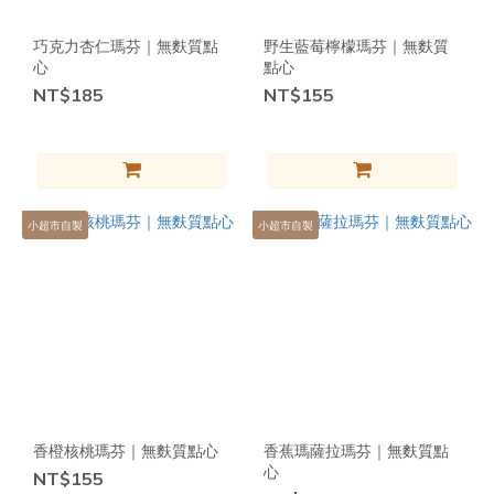
7
3
1
~
6
2
0
巧克力杏仁瑪芬｜無麩質點
野生藍莓檸檬瑪芬｜無麩質
5
1
心
點心
4
0
NT$185
NT$155
品
3
牌
2
1
mise
0
en
Plants
小超市自製
小超市自製
(31)
其
他
飲
食
需
求
香橙核桃瑪芬｜無麩質點心
香蕉瑪薩拉瑪芬｜無麩質點
在
心
NT$155
地