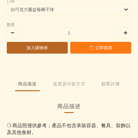
口味
5
1
0
1
6
4
0
0
5
3
4
2
3
數量
1
2
0
1
0
加入購物車
立即購買
商品描述
送貨及付款方式
顧客評價
商品描述
❍
商品照僅供參考；產品不包含承裝容器、餐具、裝飾以
及其他食材。