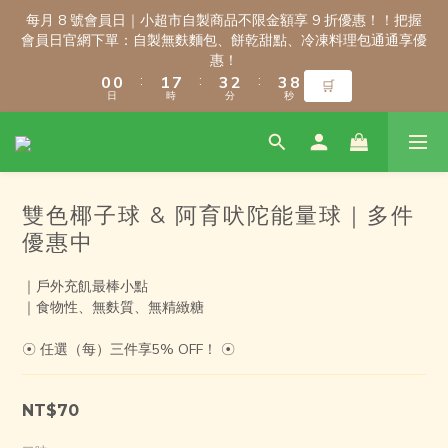
3
3
3
3
4
4
6
6
5
5
6
6
每月 8 號會員日｜小超市自製商品不限金額享 9 折優惠！！把握
每月 8 號會員日｜小超市自製商品不限金額享 9 折優惠！！把握
2
2
2
2
3
3
9
9
5
5
4
4
5
5
會員日官網下單：自製無麩麵包、餅乾甜點、冷凍料理包通通享優
會員日官網下單：自製無麩麵包、餅乾甜點、冷凍料理包通通享優
1
1
1
1
2
2
8
8
4
4
3
3
4
4
9
9
惠！
惠！
:
:
:
:
:
:
0
0
0
0
1
1
7
7
3
3
2
2
3
3
8
8
🛒
🛒
日
日
時
時
分
分
秒
秒
0
0
6
6
2
2
1
1
2
2
7
7
5
5
1
1
0
0
1
1
6
6
4
4
0
0
0
0
5
5
新會員註冊禮｜輸入 WELCOME100，首購消費滿千折百！
3
3
4
4
2
2
3
3
雙色椰子球 & 阿育吠陀能量球｜多件
1
1
2
2
9
9
0
0
1
1
優惠中
8
8
9
0
0
7
7
8
9
\ 免運門檻調整公告 / 6月1日起，常溫商品消費滿2,000免運！低溫
6
6
7
9
8
9
｜戶外充飢最棒小點
商品消費滿3,000免運！（僅限本島）
｜食物性、無麩質、無精緻糖
5
5
6
8
7
8
4
4
5
7
6
7
☉ 任選（每）三件享5% OFF！ ☉
3
3
4
6
5
6
每月 8 號會員日｜小超市自製商品不限金額享 9 折優惠！！把握
2
2
3
9
5
4
5
會員日官網下單：自製無麩麵包、餅乾甜點、冷凍料理包通通享優
1
1
2
8
4
3
4
9
惠！
NT$70
:
:
:
0
0
1
7
3
2
3
8
🛒
日
時
分
秒
0
6
2
1
2
7