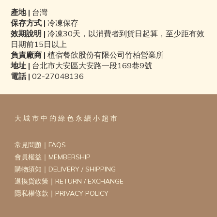
產地
|
台灣
保存方式
|
冷凍保存
效期說明
|
冷凍
30
天，以消費者到貨日起算，至少距有效
日期前
15
日以上
負責廠商
|
植宿餐飲股份有限公司竹柏營業所
地址
|
台北市大安區大安路一段
169
巷
9
號
電話
|
02-27048136
大 城 市 中 的 綠 色 永 續 小 超 市
常見問題｜FAQS
會員權益｜MEMBERSHIP
購物須知｜DELIVERY / SHIPPING
退換貨政策｜RETURN / EXCHANGE
隱私權條款｜PRIVACY POLICY