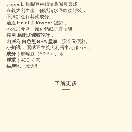
Coppola 鷹嘴豆由精選鷹嘴豆製成，
在義大利生產，僅以清水回軟後封裝，
不添加任何其他成分。
通過
Halal
與
Kosher
認證，
不添加食鹽、氯化鈣或抗壞血酸。
採用
易開式罐頭設計
，
內層為
白色無 BPA 塗層
，安全又便利。
小知識：
鷹嘴豆在義大利語中稱作
ceci
。
成分
｜鷹嘴豆（60%）、水
淨重
｜400 公克
生產地
｜義大利
了解更多