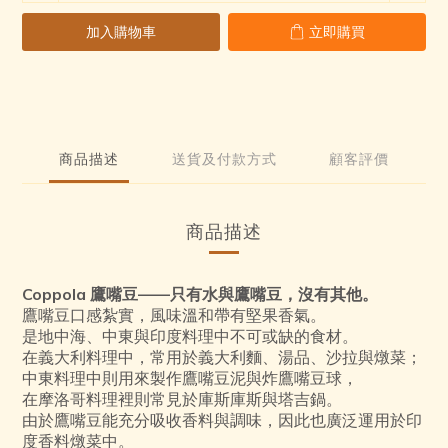
0
0
1
5
1
加入購物車
立即購買
0
4
0
3
2
1
0
商品描述
送貨及付款方式
顧客評價
商品描述
Coppola 鷹嘴豆——只有水與鷹嘴豆，沒有其他。
鷹嘴豆口感紮實，風味溫和帶有堅果香氣。
是地中海、中東與印度料理中不可或缺的食材。
在義大利料理中，常用於義大利麵、湯品、沙拉與燉菜；
中東料理中則用來製作鷹嘴豆泥與炸鷹嘴豆球，
在摩洛哥料理裡則常見於庫斯庫斯與塔吉鍋。
由於鷹嘴豆能充分吸收香料與調味，因此也廣泛運用於印
度香料燉菜中。