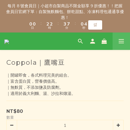
3
3
3
3
5
5
5
5
6
6
3
3
6
6
每月 8 號會員日｜小超市自製商品不限金額享 9 折優惠！！把握
每月 8 號會員日｜小超市自製商品不限金額享 9 折優惠！！把握
2
2
2
2
4
4
4
4
5
5
9
9
2
2
5
5
會員日官網下單：自製無麩麵包、餅乾甜點、冷凍料理包通通享優
會員日官網下單：自製無麩麵包、餅乾甜點、冷凍料理包通通享優
1
1
1
1
3
3
3
3
4
4
8
8
1
1
4
4
惠！
惠！
:
:
:
:
:
:
0
0
0
0
2
2
2
2
3
3
7
7
0
0
3
3
🛒
🛒
日
日
時
時
分
分
秒
秒
1
1
1
1
2
2
6
6
2
2
0
0
0
0
1
1
5
5
1
1
0
0
4
4
0
0
新會員註冊禮｜輸入 WELCOME100，首購消費滿千折百！
3
3
2
2
Coppola｜鷹嘴豆
1
1
9
9
9
0
0
8
8
8
｜開罐即食，各式料理完美的組合。
7
7
9
9
7
\ 免運門檻調整公告 / 6月1日起，常溫商品消費滿2,000免運！低溫
｜富含蛋白質，營養價值高。
6
6
8
8
9
6
9
商品消費滿3,000免運！（僅限本島）
｜無麩質，不添加鹽及防腐劑。
5
5
7
7
8
5
8
｜適用於義大利麵、湯、沙拉和燉湯。
4
4
6
6
7
4
7
3
3
5
5
6
3
6
每月 8 號會員日｜小超市自製商品不限金額享 9 折優惠！！把握
2
2
4
4
5
9
2
5
會員日官網下單：自製無麩麵包、餅乾甜點、冷凍料理包通通享優
NT$80
1
1
3
3
4
8
1
4
惠！
數量
:
:
:
0
0
2
2
3
7
0
3
🛒
日
時
分
秒
1
1
2
6
2