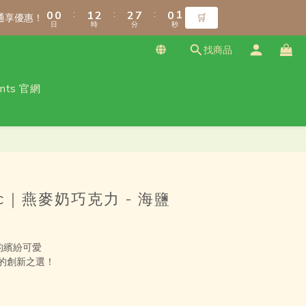
1
1
1
1
2
2
3
3
3
3
8
8
1
1
1
1
8
8
9
8
8
:
:
:
:
:
:
0
0
0
0
1
1
2
2
2
2
7
7
0
0
0
0
7
7
8
9
9
7
7
通享優惠！
通享優惠！
🛒
🛒
日
日
時
時
分
分
秒
秒
0
0
1
1
1
1
6
6
6
6
7
8
8
6
6
0
0
0
0
5
5
5
5
6
7
7
5
5
找商品
4
4
4
4
5
6
6
4
4
3
3
3
3
4
5
5
3
3
ants 官網
免運！（僅限本島）
2
2
2
2
3
4
4
9
2
2
1
1
1
1
2
3
3
8
1
1
0
0
:
:
:
0
0
1
2
2
7
0
0
通享優惠！
🛒
日
時
分
秒
0
1
1
6
立即購買
0
0
5
4
3
oc｜燕麥奶巧克力 - 海鹽
2
1
0
 的繽紛可愛
的創新之選！