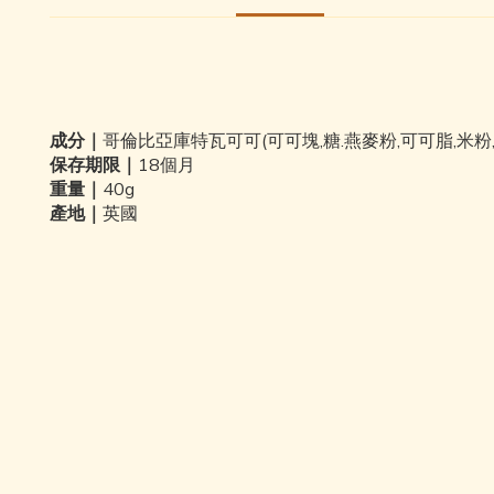
成分｜
哥倫比亞庫特瓦可可(可可塊,糖.燕麥粉,可可脂,米粉
保存期限｜
18個月
重量｜
40g
產地｜
英國