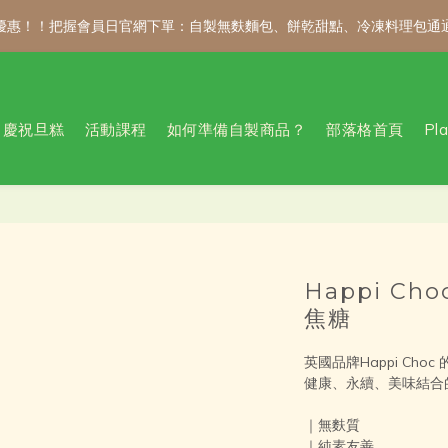
 折優惠！！把握會員日官網下單：自製無麩麵包、餅乾甜點、冷凍料理包通
 折優惠！！把握會員日官網下單：自製無麩麵包、餅乾甜點、冷凍料理包通
新會員註冊禮｜輸入 WELCOME100，首購消費滿千折百！
慶祝旦糕
活動課程
如何準備自製商品？
部落格首頁
Pl
公告 / 6月1日起，常溫商品消費滿2,000免運！低溫商品消費滿3,000
 折優惠！！把握會員日官網下單：自製無麩麵包、餅乾甜點、冷凍料理包通
Happi Ch
焦糖
英國品牌Happi Choc
健康、永續、美味結合
｜無麩質
｜純素友善 