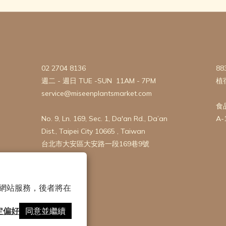
02 2704 8136
88
週二 - 週日 TUE -SUN 11AM - 7PM
植
service@miseenplantsmarket.com
食
No. 9, Ln. 169, Sec. 1, Da'an Rd., Da’an
A-
Dist., Taipei City 10665 , Taiwan
台北市大安區大安路一段169巷9號
 以確保網站服務，後者將在
定偏好
同意並繼續