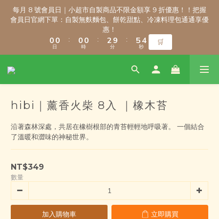
3
3
3
3
3
3
3
3
5
5
8
8
7
7
每月 8 號會員日｜小超市自製商品不限金額享 9 折優惠！！把握
每月 8 號會員日｜小超市自製商品不限金額享 9 折優惠！！把握
2
2
2
2
2
2
2
2
4
4
7
7
6
6
會員日官網下單：自製無麩麵包、餅乾甜點、冷凍料理包通通享優
會員日官網下單：自製無麩麵包、餅乾甜點、冷凍料理包通通享優
1
1
1
1
1
1
1
1
3
3
6
6
5
5
惠！
惠！
:
:
:
:
:
:
0
0
0
0
0
0
0
0
2
2
9
9
5
5
4
4
🛒
🛒
日
日
時
時
分
分
秒
秒
1
1
8
8
4
4
3
3
0
0
7
7
3
3
2
2
6
6
2
2
1
1
新會員註冊禮｜輸入 WELCOME100，首購消費滿千折百！
5
5
1
1
0
0
4
4
0
0
hibi｜薰香火柴 8入 ｜橡木苔
3
3
9
9
9
9
2
2
8
8
8
8
1
1
沿著森林深處，共居在橡樹根部的青苔輕輕地呼吸著。 一個結合
7
7
7
7
9
\ 免運門檻調整公告 / 6月1日起，常溫商品消費滿2,000免運！低溫
0
0
了溫暖和澀味的神秘世界。
6
6
6
6
8
商品消費滿3,000免運！（僅限本島）
5
5
5
5
7
9
4
4
4
4
6
9
8
NT$349
3
3
3
3
5
8
7
每月 8 號會員日｜小超市自製商品不限金額享 9 折優惠！！把握
數量
2
2
2
2
4
7
6
會員日官網下單：自製無麩麵包、餅乾甜點、冷凍料理包通通享優
1
1
1
1
3
6
5
惠！
:
:
:
0
0
0
0
2
9
5
4
🛒
日
時
分
秒
加入購物車
立即購買
1
8
4
3