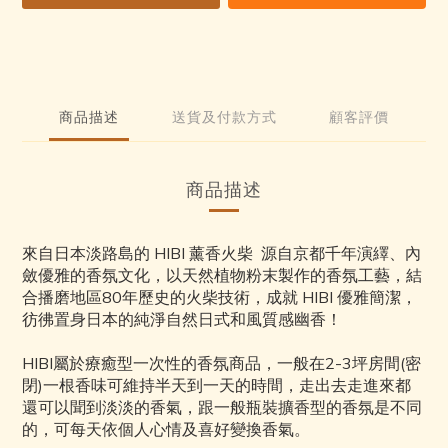
0
7
3
2
6
2
1
5
1
0
4
0
3
商品描述
送貨及付款方式
顧客評價
2
1
0
商品描述
來自日本淡路島的 HIBI 薰香火柴 源自京都千年演繹、內
斂優雅的香氛文化，以天然植物粉末製作的香氛工藝，結
合播磨地區80年歷史的火柴技術，成就 HIBI 優雅簡潔，
彷彿置身日本的純淨自然日式和風質感幽香！
HIBI屬於療癒型一次性的香氛商品，一般在2-3坪房間(密
閉)一根香味可維持半天到一天的時間，走出去走進來都
還可以聞到淡淡的香氣，跟一般瓶裝擴香型的香氛是不同
的，可每天依個人心情及喜好變換香氣。