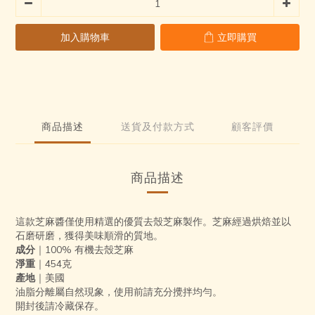
2
1
1
4
1
0
0
3
加入購物車
立即購買
0
2
1
0
商品描述
送貨及付款方式
顧客評價
商品描述
這款芝麻醬僅使用精選的優質去殼芝麻製作。芝麻經過烘焙並以
石磨研磨，獲得美味順滑的質地。
成分
｜100% 有機去殼芝麻
淨重
｜454克
產地
｜美國
油脂分離屬自然現象，使用前請充分攪拌均勻。
開封後請冷藏保存。