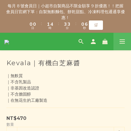
3
3
3
3
4
4
7
7
6
6
6
6
3
3
9
9
每月 8 號會員日｜小超市自製商品不限金額享 9 折優惠！！把握
每月 8 號會員日｜小超市自製商品不限金額享 9 折優惠！！把握
2
2
2
2
3
3
6
6
5
5
5
5
2
2
8
8
會員日官網下單：自製無麩麵包、餅乾甜點、冷凍料理包通通享優
會員日官網下單：自製無麩麵包、餅乾甜點、冷凍料理包通通享優
1
1
1
1
2
2
5
5
4
4
4
4
1
1
7
7
惠！
惠！
:
:
:
:
:
:
0
0
0
0
1
1
4
4
3
3
3
3
0
0
6
6
🛒
🛒
日
日
時
時
分
分
秒
秒
0
0
3
3
2
2
2
2
5
5
2
2
1
1
1
1
4
4
1
1
0
0
0
0
3
3
新會員註冊禮｜輸入 WELCOME100，首購消費滿千折百！
0
0
2
2
1
1
Kevala｜有機白芝麻醬
0
0
9
9
9
8
8
9
8
｜無麩質  
7
7
8
7
\ 免運門檻調整公告 / 6月1日起，常溫商品消費滿2,000免運！低溫
｜不含乳製品  
6
6
7
9
9
6
商品消費滿3,000免運！（僅限本島）
｜非基因改造認證  
5
5
6
9
8
8
5
｜不含膽固醇  
4
4
5
8
7
7
4
｜在無花生的工廠製造
3
3
4
7
6
6
3
9
每月 8 號會員日｜小超市自製商品不限金額享 9 折優惠！！把握
2
2
3
6
5
5
2
8
會員日官網下單：自製無麩麵包、餅乾甜點、冷凍料理包通通享優
1
1
2
5
4
4
1
7
惠！
NT$470
:
:
:
0
0
1
4
3
3
0
6
🛒
數量
日
時
分
秒
0
3
2
2
5