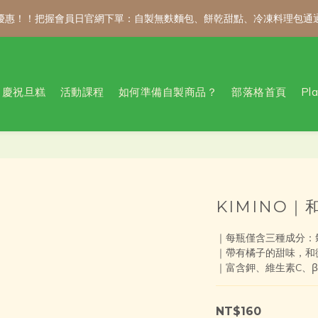
 折優惠！！把握會員日官網下單：自製無麩麵包、餅乾甜點、冷凍料理包通
 折優惠！！把握會員日官網下單：自製無麩麵包、餅乾甜點、冷凍料理包通
新會員註冊禮｜輸入 WELCOME100，首購消費滿千折百！
慶祝旦糕
活動課程
如何準備自製商品？
部落格首頁
Pl
公告 / 6月1日起，常溫商品消費滿2,000免運！低溫商品消費滿3,000
 折優惠！！把握會員日官網下單：自製無麩麵包、餅乾甜點、冷凍料理包通
KIMINO
｜每瓶僅含三種成分：
｜帶有橘子的甜味，和
｜富含鉀、維生素C、β
NT$160