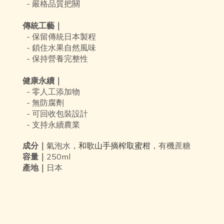
- 嚴格品質把關
傳統工藝｜
- 保留傳統日本製程
- 鎖住水果自然風味
- 保持營養完整性
健康永續｜
- 零人工添加物
- 無防腐劑
- 可回收包裝設計
- 支持永續農業
和歌山手摘榨取蜜柑
成分｜
氣泡水，
，有機蔗糖
容量｜
250ml
產地｜
日本