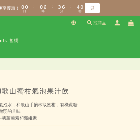
1
1
1
1
1
1
7
7
4
4
7
7
5
5
1
1
8
8
8
8
:
:
:
:
:
:
0
0
0
0
0
0
6
6
3
3
6
6
4
4
0
0
7
7
7
7
通享優惠！
通享優惠！
🛒
🛒
日
日
時
時
分
分
秒
秒
5
5
2
2
5
5
3
3
6
6
6
9
6
4
4
1
1
4
4
2
2
5
5
5
8
9
5
找商品
3
3
0
0
3
3
1
1
4
4
4
7
8
4
2
2
2
2
0
0
3
3
3
9
6
9
7
3
ants 官網
免運！（僅限本島）
1
1
1
1
2
2
2
8
5
8
6
2
0
0
0
0
1
1
1
7
4
7
5
1
:
:
:
0
0
0
6
3
6
4
0
通享優惠！
🛒
日
時
分
秒
5
2
5
3
4
1
4
2
3
0
3
1
2
2
0
｜和歌山蜜柑氣泡果汁飲
1
1
0
0
氣泡水，和歌山手摘榨取蜜柑，有機蔗糖
微弱的苦味
-胡蘿蔔素和纖維素