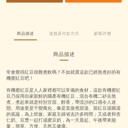
5
7
3
2
4
6
2
1
3
5
1
0
2
4
0
1
3
商品描述
送貨及付款方式
顧客評價
0
2
1
0
商品描述
常會覺得紅豆很難煮軟嗎？不如就選這款已經熬煮好的有
機蜜紅豆吧！
有機蜜紅豆是人人家裡都可以常備的食材，這款有機蜜紅
豆乃採用自家新鮮的國產有機紅豆，混合有機二砂去熬
煮，煮起來就是特別甘甜、醇香，帶流沙的口感令人迷
戀。用途更是千變萬化，像是直接煮甜湯、當紅豆湯圓湯
的底蘊，為上班族、家庭主婦省去許多時間；又或者和杏
仁奶、豆漿一起打成蜜豆奶，為一天晨起、午後帶來能
量，簡單、方便、天然又健康。