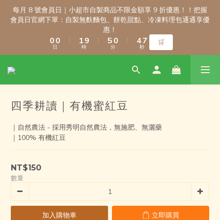
3
3
3
3
4
4
8
8
3
3
7
7
每月 8 號會員日｜小超市自製商品不限金額享 9 折優惠！！把握
每月 8 號會員日｜小超市自製商品不限金額享 9 折優惠！！把握
9
9
2
2
2
2
3
3
7
7
2
2
6
6
會員日官網下單：自製無麩麵包、餅乾甜點、冷凍料理包通通享優
會員日官網下單：自製無麩麵包、餅乾甜點、冷凍料理包通通享優
8
8
1
1
1
1
2
2
6
6
1
1
5
5
惠！
惠！
7
7
:
:
:
:
:
:
0
0
0
0
1
1
9
9
5
5
0
0
4
4
🛒
🛒
日
日
時
時
分
分
秒
秒
6
6
0
0
8
8
4
4
3
3
5
5
7
7
3
3
2
2
4
4
6
6
2
2
1
1
3
3
新會員註冊禮｜輸入 WELCOME100，首購消費滿千折百！
5
5
1
1
0
0
2
2
4
4
0
0
四季耕讀｜有機蜜紅豆
1
1
3
3
9
9
9
0
0
2
2
8
8
9
8
1
1
｜自然農法 - 採用秀明自然農法，無施肥、無灑藥
7
7
8
7
\ 免運門檻調整公告 / 6月1日起，常溫商品消費滿2,000免運！低溫
0
0
｜100% 有機紅豆
6
6
7
6
商品消費滿3,000免運！（僅限本島）
5
5
6
5
9
4
4
5
9
4
8
NT$150
3
3
4
8
3
7
每月 8 號會員日｜小超市自製商品不限金額享 9 折優惠！！把握
數量
9
2
2
3
7
2
6
會員日官網下單：自製無麩麵包、餅乾甜點、冷凍料理包通通享優
8
1
1
2
6
1
5
惠！
7
:
:
:
0
0
1
9
5
0
4
🛒
日
時
分
秒
6
加入購物車
立即購買
0
8
4
3