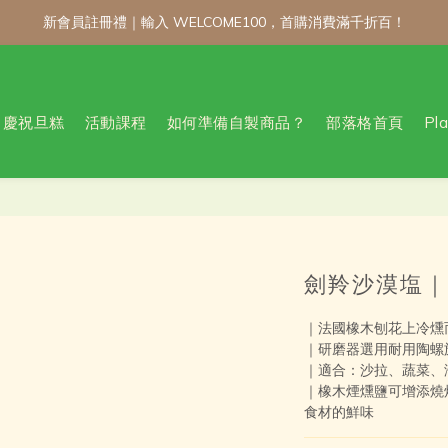
新會員註冊禮｜輸入 WELCOME100，首購消費滿千折百！
新會員註冊禮｜輸入 WELCOME100，首購消費滿千折百！
公告 / 6月1日起，常溫商品消費滿2,000免運！低溫商品消費滿3,000
製商品不限金額享 9 折優惠！！把握會員日官網下單：自製無麩麵包、餅
慶祝旦糕
活動課程
如何準備自製商品？
部落格首頁
Pl
新會員註冊禮｜輸入 WELCOME100，首購消費滿千折百！
劍羚沙漠塩｜
｜法國橡木刨花上冷燻
｜研磨器選用耐用陶螺
｜適合：沙拉、蔬菜、
｜橡木煙燻鹽可增添燒
食材的鮮味