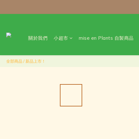
\ 免運門檻調整
每月 8 號會員日｜小超市自
關於我們
小超市
mise en Plants 自製商品
全部商品
/
新品上市！