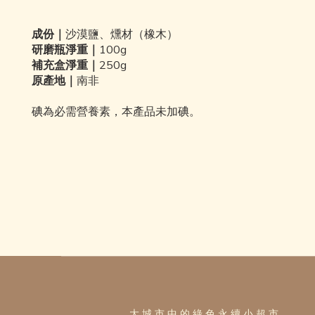
成份｜
沙漠鹽、燻材（橡木）
研磨瓶
淨重｜
100g
補充盒
淨重｜
25
0g
原產地｜
南非
碘為必需營養素，本產品未加碘。
大 城 市 中 的 綠 色 永 續 小 超 市