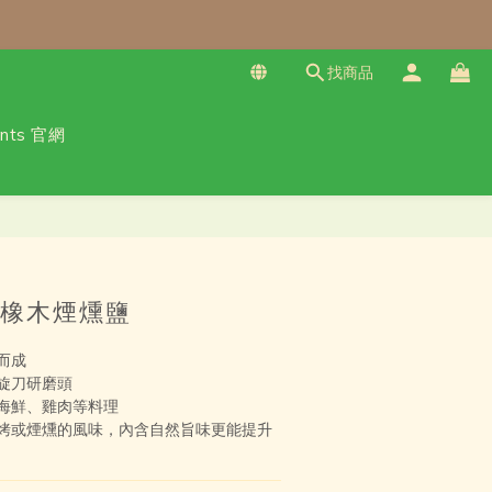
找商品
免運！（僅限本島）
乾甜點、冷凍料理包通通享優惠！
ants 官網
立即購買
橡木煙燻鹽
而成
旋刀研磨頭
海鮮、雞肉等料理
烤或煙燻的風味，內含自然旨味更能提升