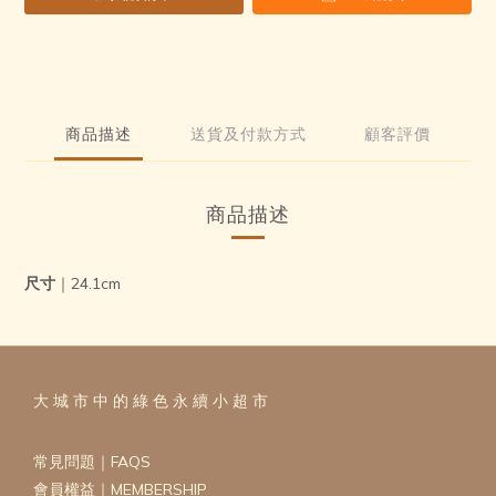
商品描述
送貨及付款方式
顧客評價
商品描述
尺寸
｜24.1cm
大 城 市 中 的 綠 色 永 續 小 超 市
常見問題｜FAQS
會員權益｜MEMBERSHIP