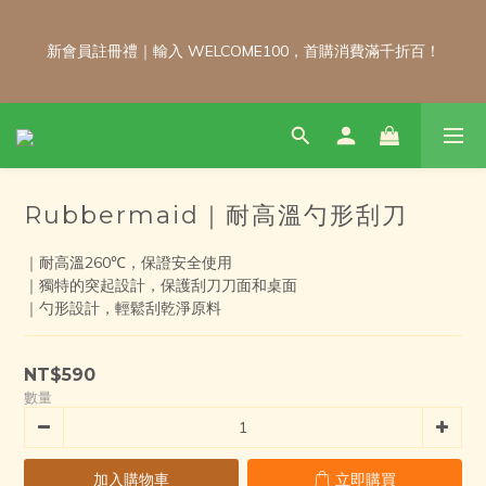
新會員註冊禮｜輸入 WELCOME100，首購消費滿千折百！
新會員註冊禮｜輸入 WELCOME100，首購消費滿千折百！
\ 免運門檻調整公告 / 6月1日起，常溫商品消費滿2,000免運！低溫
商品消費滿3,000免運！（僅限本島）
Rubbermaid｜耐高溫勺形刮刀
每月 8 號會員日｜小超市自製商品不限金額享 9 折優惠！！把握
會員日官網下單：自製無麩麵包、餅乾甜點、冷凍料理包通通享優
｜耐高溫260℃，保證安全使用
惠！
｜獨特的突起設計，保護刮刀刀面和桌面
｜勺形設計，輕鬆刮乾淨原料
新會員註冊禮｜輸入 WELCOME100，首購消費滿千折百！
NT$590
數量
加入購物車
立即購買