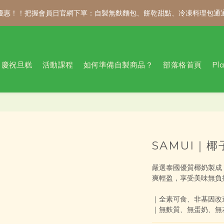
 折優惠！！把握會員日官網下單：自製無麩麵包、餅乾甜點、冷凍料理包通
 折優惠！！把握會員日官網下單：自製無麩麵包、餅乾甜點、冷凍料理包通
新會員註冊禮｜輸入 WELCOME100，首購消費滿千折百！
慶祝旦糕
活動課程
如何準備自製商品？
部落格首頁
Pl
公告 / 6月1日起，常溫商品消費滿2,000免運！低溫商品消費滿3,000
 折優惠！！把握會員日官網下單：自製無麩麵包、餅乾甜點、冷凍料理包通
SAMUI｜椰
嚴選泰國優質椰奶製成
爽輕盈，享受美味無負
｜全素可食、非基因改
｜無麩質、無蛋奶、無