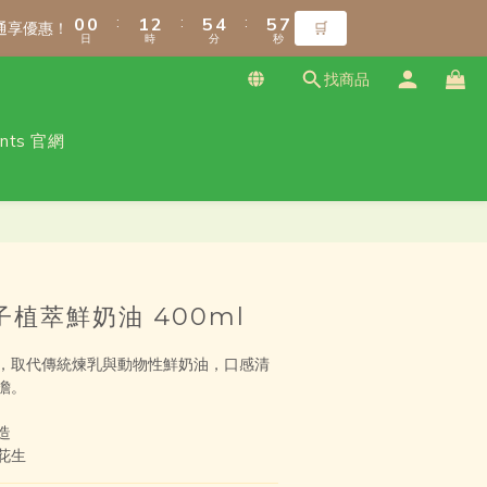
1
1
1
1
2
2
3
3
6
6
5
5
6
6
7
7
8
8
9
:
:
:
:
:
:
0
0
0
0
1
1
2
2
5
5
4
4
5
5
6
6
7
7
8
9
通享優惠！
通享優惠！
🛒
🛒
日
日
時
時
分
分
秒
秒
0
0
1
1
4
4
3
3
4
4
5
5
6
6
7
8
0
0
3
3
2
2
3
3
4
4
5
5
6
7
9
找商品
2
2
1
1
2
2
3
3
4
4
5
6
9
8
9
1
1
0
0
1
1
2
2
3
3
4
5
8
7
8
9
ants 官網
免運！（僅限本島）
0
0
0
0
1
1
2
2
3
4
7
6
7
8
0
0
1
1
2
3
6
5
6
7
:
:
:
0
0
1
2
5
4
5
6
通享優惠！
🛒
日
時
分
秒
0
1
4
3
4
5
立即購買
0
3
2
3
4
2
1
2
3
1
0
1
2
子植萃鮮奶油 400ml
0
0
1
0
，取代傳統煉乳與動物性鮮奶油，口感清
擔。
造
花生