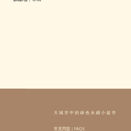
大 城 市 中 的 綠 色 永 續 小 超 市
常見問題｜FAQS