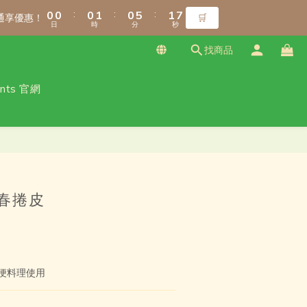
1
1
1
1
1
1
2
2
1
1
6
6
2
2
8
8
8
8
8
9
8
9
:
:
:
:
:
:
0
0
0
0
0
0
1
1
0
0
5
5
1
1
7
7
7
7
7
8
7
8
通享優惠！
通享優惠！
🛒
🛒
日
日
時
時
分
分
秒
秒
0
0
4
4
0
0
6
6
6
6
6
7
6
7
3
3
5
5
5
5
5
6
5
6
找商品
2
2
4
4
4
4
4
5
4
9
5
1
1
3
3
3
3
3
4
3
8
4
ants 官網
免運！（僅限本島）
0
0
2
2
2
2
2
3
2
7
3
9
1
1
1
1
1
2
1
6
2
8
0
0
:
:
:
0
0
0
1
0
5
1
7
通享優惠！
🛒
日
時
分
秒
0
4
0
6
立即購買
3
5
2
4
1
3
式春捲皮
0
2
1
0
便料理使用