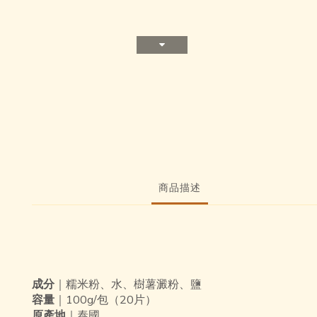
商品描述
成分
｜
糯米粉、水、樹薯澱粉、鹽
容量
｜100g/包（20片）
原產地
｜泰國