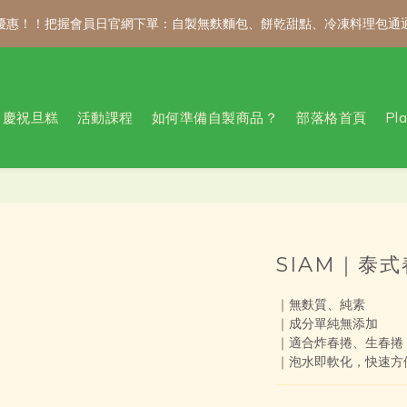
 折優惠！！把握會員日官網下單：自製無麩麵包、餅乾甜點、冷凍料理包通
 折優惠！！把握會員日官網下單：自製無麩麵包、餅乾甜點、冷凍料理包通
新會員註冊禮｜輸入 WELCOME100，首購消費滿千折百！
慶祝旦糕
活動課程
如何準備自製商品？
部落格首頁
Pl
公告 / 6月1日起，常溫商品消費滿2,000免運！低溫商品消費滿3,000
 折優惠！！把握會員日官網下單：自製無麩麵包、餅乾甜點、冷凍料理包通
SIAM｜泰
｜無麩質、純素
｜成分單純無添加
｜適合炸春捲、生春捲
｜泡水即軟化，快速方