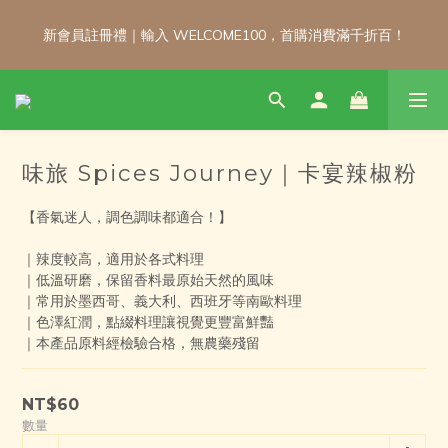
新會員註冊禮｜輸入 WELCOME100，首購消費滿千折百！
新會員註冊禮｜輸入 WELCOME100，首購消費滿千折百！
\ 免運門檻調整公告 / 6月1日起，常溫商品消費滿2,000免運！低溫
商品消費滿3,000免運！（僅限本島）
味旅 Spices Journey｜卡宴辣椒粉
新會員註冊禮｜輸入 WELCOME100，首購消費滿千折百！
【香氣迷人，調色調味都適合！】
｜辣度較高，適用於各式料理
｜低溫研磨，保留香料最原始天然的風味
｜常用於墨西哥、義大利、西班牙等南歐料理
｜色澤紅潤，點綴料理讓視覺更豐富鮮豔
｜本產品原料經檢驗合格，無農藥殘留
NT$60
數量