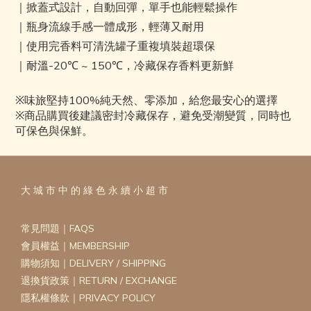
｜
掀蓋式設計，自動回彈，單手也能輕鬆操作
｜
瓶身流線手感一體成形，輕薄又耐用
｜
使用完香料可清洗罐子重複填裝超環保
｜
耐溫-20℃ ~ 150℃，冷藏保存香料更新鮮
※味旅堅持100%純天然、零添加，給您最安心的選擇
※商品購買後建議密封冷藏保存，避免受潮變質，同時也
可保色與保鮮。
大 城 市 中 的 綠 色 永 續 小 超 市
常見問題｜FAQS
會員權益｜MEMBERSHIP
購物須知｜DELIVERY / SHIPPING
退換貨政策｜RETURN / EXCHANGE
隱私權條款｜PRIVACY POLICY