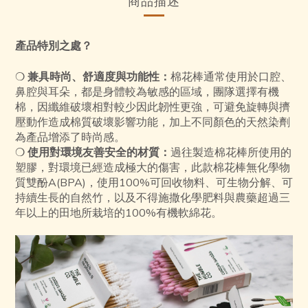
商品描述
產品特別之處？
❍
兼具時尚、舒適度與功能性：
棉花棒通常使用於口腔、
鼻腔與耳朵，都是身體較為敏感的區域，團隊選擇有機
棉，因纖維破壞相對較少因此韌性更強，可避免旋轉與擠
壓動作造成棉質破壞影響功能，加上不同顏色的天然染劑
為產品增添了時尚感。
❍
使用對環境友善安全的材質：
過往製造棉花棒所使用的
塑膠，對環境已經造成極大的傷害，此款棉花棒無化學物
質雙酚A(BPA)，使用100%可回收物料、可生物分解、可
持續生⻑的自然竹，以及不得施撒化學肥料與農藥超過三
年以上的田地所栽培的100%有機軟綿花。