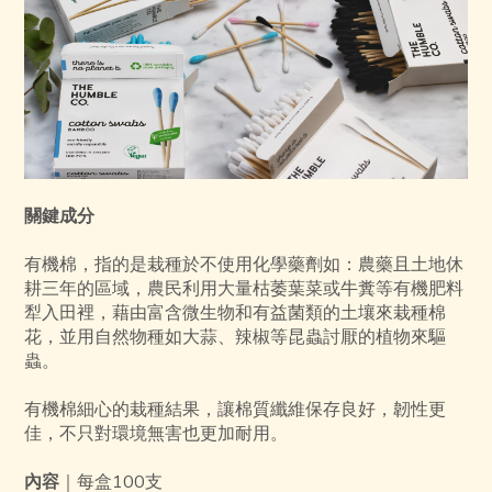
關鍵成分
有機棉，指的是栽種於不使用化學藥劑如：農藥且土地休
耕三年的區域，農民利用大量枯萎葉菜或牛糞等有機肥料
犁入田裡，藉由富含微生物和有益菌類的土壤來栽種棉
花，並用自然物種如大蒜、辣椒等昆蟲討厭的植物來驅
蟲。
有機棉細心的栽種結果，讓棉質纖維保存良好，韌性更
佳，不只對環境無害也更加耐用。
內容
｜每盒100支