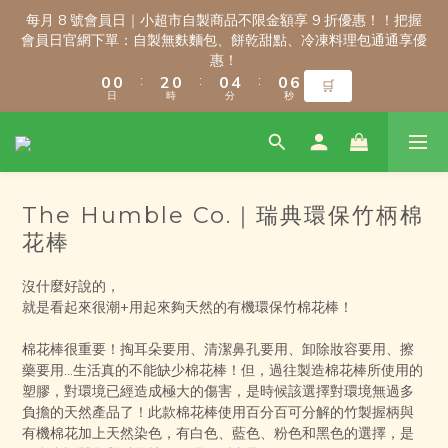
3
3
3
3
5
5
3
3
3
3
7
7
3
3
9
9
每月 8 號會員日｜小超市自製商品不限金額享 9 折優惠！！把握
每月 8 號會員日｜小超市自製商品不限金額享 9 折優惠！！把握
2
2
2
2
4
4
2
2
2
2
6
6
2
2
8
8
會員日官網下單：自製無麩麵包、餅乾甜點、冷凍料理包通通享優
會員日官網下單：自製無麩麵包、餅乾甜點、冷凍料理包通通享優
1
1
1
1
3
3
1
1
1
1
5
5
1
1
7
7
惠！
惠！
:
:
:
:
:
:
0
0
0
0
2
2
0
0
0
0
4
4
0
0
6
6
🛒
🛒
日
日
時
時
分
分
秒
秒
1
1
3
3
5
5
0
0
2
2
4
4
1
1
3
3
新會員註冊禮｜輸入 WELCOME100，首購消費滿千折百！
0
0
2
2
1
1
The Humble Co.｜瑞典環保竹柄棉
0
0
9
9
9
9
9
花棒
8
8
8
8
8
7
7
9
7
7
7
\ 免運門檻調整公告 / 6月1日起，常溫商品消費滿2,000免運！低溫
6
6
8
6
6
6
沒什麼好說的，
商品消費滿3,000免運！（僅限本島）
就是看起來很潮+用起來夠天然的有機環保竹棉花棒！
5
5
7
5
5
9
5
4
4
6
4
4
8
4
棉花棒很重要！掏耳朵要用、清潔鼻孔要用、卸除妝容要用、擦
3
3
5
3
3
7
3
9
每月 8 號會員日｜小超市自製商品不限金額享 9 折優惠！！把握
藥要用...生活真的不能缺少棉花棒！但，過往製造棉花棒所使用的
2
2
4
2
2
6
2
8
會員日官網下單：自製無麩麵包、餅乾甜點、冷凍料理包通通享優
塑膠，對環境已經造成極大的傷害，是時候該選擇對環境無過多
1
1
3
1
1
5
1
7
惠！
負擔的天然產品了！此款棉花棒使用百分百可分解的竹製握柄與
:
:
:
0
0
2
0
0
4
0
6
🛒
有機棉花加上天然染色，有白色、藍色、粉色和黑色的選擇，是
日
時
分
秒
1
3
5