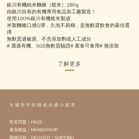
銀川有機純米麵條（糙米）280g
由銀川自有的有機專用食品加工廠製造！
使用100%銀川有機糙米製成
米製麵條口感Q彈，久泡不易糊，是無麩質飲食的最佳選
擇
無麩質過敏原、不含添加劑或人工成分
# 通過有機、SGS無麩質驗證# 素食可食用# 無添加
了解更多
大 城 市 中 的 綠 色 永 續 小 超 市
常見問題｜FAQS
會員權益｜MEMBERSHIP
購物須知｜DELIVERY / SHIPPING