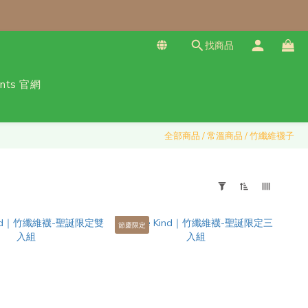
找商品
免運！（僅限本島）
ants 官網
全部商品
/
常溫商品
/
竹纖維襪子
節慶限定