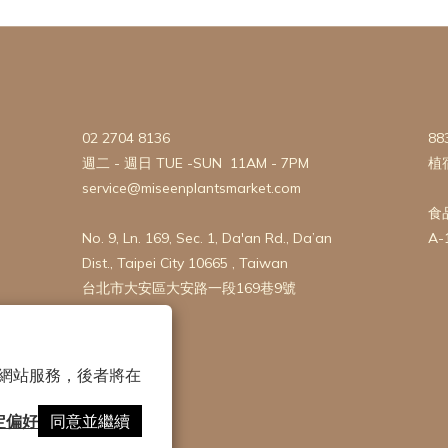
02 2704 8136
88
週二 - 週日 TUE -SUN 11AM - 7PM
植
service@miseenplantsmarket.com
食
No. 9, Ln. 169, Sec. 1, Da'an Rd., Da’an
A-
Dist., Taipei City 10665 , Taiwan
台北市大安區大安路一段169巷9號
 以確保網站服務，後者將在
定偏好
同意並繼續